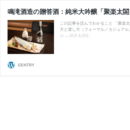
鳴滝酒造の贈答酒：純米大吟醸「聚楽太
この記事を読んでわかること 「聚楽
方と渡し方（フォーマル／カジュアル
鳴
ン …
続きを読む
滝
酒
造
の
GENTRY
贈
答
酒：
純
米
大
吟
醸
「聚
楽
太