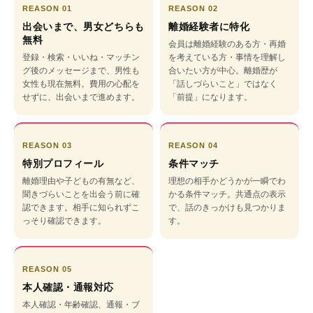
REASON 01
REASON 02
出会いまで、男女どちらも
離婚経験者に特化
無料
会員は離婚経験のある方・再婚
登録・検索・いいね・マッチン
を考えている方・事情を理解し
グ後のメッセージまで、男性も
合いたい方が中心。離婚歴が
女性も現在無料。費用の心配を
「話しづらいこと」ではなく
せずに、出会いまで進めます。
「前提」になります。
REASON 03
REASON 04
特別プロフィール
条件マッチ
離婚理由や子どもの有無など、
理想の相手かどうかが一瞬でわ
聞きづらいことを出会う前に確
かる条件マッチ。共通点の表示
認できます。相手に知られずこ
で、話のきっかけも見つかりま
っそり確認できます。
す。
REASON 05
本人確認・通報対応
本人確認・年齢確認、通報・ブ