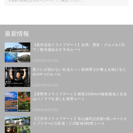
※最新の情報は公式ホームページでご確認ください。
最新情報
【萩市須佐ドライブデート】自然・歴史・グルメを1日
で｜観光協会おすすめルート
2025年07月24日
筋トレが続かない社会人へ｜筋肉博士が教える続けるた
めの4つのルール
2025年07月16日
【茅野市ドライブデート】標高1500mの御射鹿池と百名
山パノラマを楽しむ絶景ルート
2025年06月20日
【三沢市ドライブデート】寺山修司記念館×昼いか×スカ
イプラザ×小川原湖｜三沢駅発5時間コース