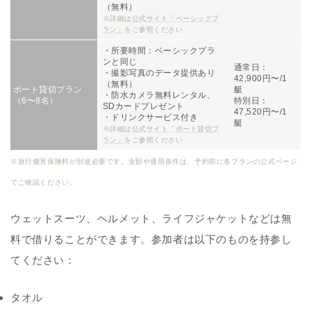
（無料）
※詳細は
公式サイト「ベーシックプ
ラン」
をご参照ください
・所要時間：ベーシックプラ
ンと同じ
通常日：
・撮影写真のデータ提供あり
42,900円〜/1
（無料）
ボート貸切プラン
艇
・防水カメラ無料レンタル、
（6〜8名）
特別日：
SDカードプレゼント
47,520円〜/1
・ドリンクサービス付き
艇
※詳細は
公式サイト「ボート貸切プ
ラン」
をご参照ください
※旅行傷害保険料が別途必要です。金額や適用条件は、予約前に各プランの公式ページ
でご確認ください。
ウェットスーツ、ヘルメット、ライフジャケットなどは無
料で借りることができます。参加者は以下のものを持参し
てください：
タオル