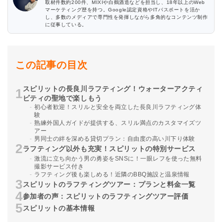
取材件数約200件、MIXIや白鶴酒造などを担当し、18年以上のWeb
マーケティング歴を持つ。Google認定資格やITパスポートを活か
し、多数のメディアで専門性を発揮しながら多角的なコンテンツ制作
に従事している。
この記事の目次
スピリットの長良川ラフティング！ウォーターアクティ
ビティの聖地で楽しもう
初心者歓迎！スリルと安全を両立した長良川ラフティング体
験
熟練外国人ガイドが提供する、スリル満点のカスタマイズツ
アー
男同士の絆を深める貸切プラン：自由度の高い川下り体験
ラフティング以外も充実！スピリットの特別サービス
激流に立ち向かう男の勇姿をSNSに！一眼レフを使った無料
撮影サービス付き
ラフティング後も楽しめる！近隣のBBQ施設と温泉情報
スピリットのラフティングツアー：プランと料金一覧
参加者の声：スピリットのラフティングツアー評価
スピリットの基本情報