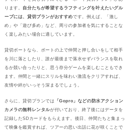
ります。
自分たちが希望するラフティングを叶えたいグル
ープには、貸切プランがおすすめ
です。例えば、「激し
め」や「遊び多め」など、周りの参加者を気にすることな
く楽しみたい場合に適しています。
貸切ボートなら、ボートの上で仲間と押し合いをして相手
を川に落としたり、誰が最後まで落水せずバランスを取れ
るか競い合ったりと、思う存分ゲームを楽しむこともでき
ます。仲間と一緒にスリルを味わい激流をクリアすれば、
友情や絆がいっそう深まるでしょう。
さらに、貸切プランでは
「Gopro」などの防水アクション
カメラの無料レンタル
が付いており、終了後にはデータを
記録したSDカードをもらえます。後日、仲間たちと集まっ
て映像を鑑賞すれば、ツアーの思い出話に花が咲くことで