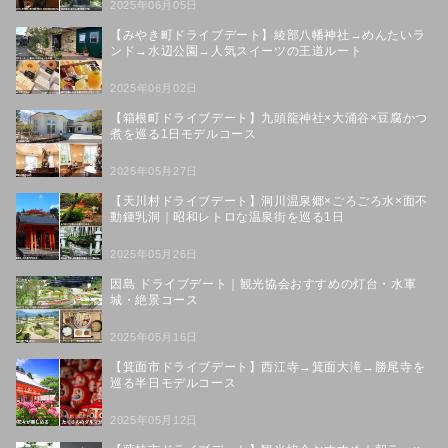
2025年06月05日
【みやき町ドライブデート】綾部八幡神社→めんたいラ
ンド→水辺公園→人気スイーツの王道ルート
2025年06月02日
【箱根町ドライブデート】九頭龍神社×大涌谷×豆腐かつ
煮を巡る1日モデルコース
2025年05月27日
【天川村ドライブデート】洞川温泉郷×ごろごろ水×面不
動鍾乳洞｜昭和レトロな温泉街を巡る1日
2025年05月26日
因島 ドライブデート｜観光協会おすすめの灯台・水軍
城・絶景コース
2025年05月16日
【箕面市ドライブデート】西江寺→箕面大滝→勝尾寺を
巡る半日モデルコース
2025年05月12日