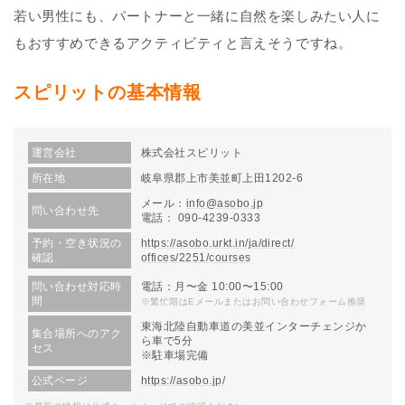
若い男性にも、パートナーと一緒に自然を楽しみたい人に
もおすすめできるアクティビティと言えそうですね。
スピリットの基本情報
運営会社
株式会社スピリット
所在地
岐阜県郡上市美並町上田1202-6
メール：
info@asobo.jp
問い合わせ先
電話： 090-4239-0333
予約・空き状況の
https://asobo.urkt.in/ja/direct/
確認
offices/2251/courses
問い合わせ対応時
電話：月〜金 10:00〜15:00
間
※繁忙期はEメールまたはお問い合わせフォーム推奨
東海北陸自動車道の美並インターチェンジか
集合場所へのアク
ら車で5分
セス
※駐車場完備
公式ページ
https://asobo.jp/