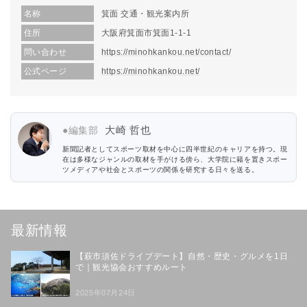
名称
箕面 交通・観光案内所
住所
大阪府箕面市箕面1-1-1
問い合わせ
https://minohkankou.net/contact/
公式ページ
https://minohkankou.net/
大崎 哲也
●編集部
新聞記者としてスポーツ取材を中心に四半世紀のキャリアを持つ。現
在は多様なジャンルの取材を手がける傍ら、大学院に籍を置きスポー
ツメディアや社会とスポーツの関係を研究する日々を送る。
最新情報
【萩市須佐ドライブデート】自然・歴史・グルメを1日
で｜観光協会おすすめルート
2025年07月24日