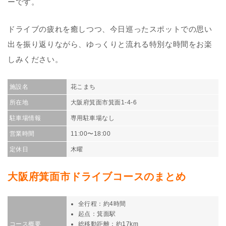
ーです。
ドライブの疲れを癒しつつ、今日巡ったスポットでの思い
出を振り返りながら、ゆっくりと流れる特別な時間をお楽
しみください。
施設名
花こまち
所在地
大阪府箕面市箕面1-4-6
駐車場情報
専用駐車場なし
営業時間
11:00〜18:00
定休日
木曜
大阪府箕面市ドライブコースのまとめ
全行程：約4時間
起点：箕面駅
コース概要
総移動距離：約17km