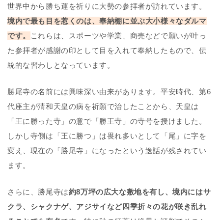
世界中から勝ち運を祈りに大勢の参拝者が訪れています。
境内で最も目を惹くのは、奉納棚に並ぶ大小様々なダルマ
です。
これらは、スポーツや学業、商売などで願いが叶っ
た参拝者が感謝の印として目を入れて奉納したもので、伝
統的な習わしとなっています。
勝尾寺の名前には興味深い由来があります。平安時代、第6
代座主が清和天皇の病を祈願で治したことから、天皇は
「王に勝った寺」の意で「勝王寺」の寺号を授けました。
しかし寺側は「王に勝つ」は畏れ多いとして「尾」に字を
変え、現在の「勝尾寺」になったという逸話が残されてい
ます。
さらに、勝尾寺は
約8万坪の広大な敷地を有し、境内にはサ
クラ、シャクナゲ、アジサイなど四季折々の花が咲き乱れ