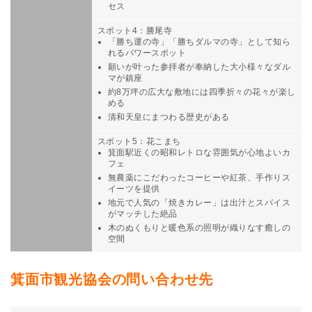
セス
スポット4：勝尾寺
「勝ち運の寺」「勝ちダルマの寺」として知ら
れるパワースポット
願いが叶った参拝者が奉納した大小様々なダル
マが鎮座
約8万坪の広大な敷地には四季折々の花々が楽し
める
清和天皇にまつわる歴史がある
スポット5：花こまち
箕面駅近くの昭和レトロな雰囲気が心地よいカ
フェ
無農薬にこだわったコーヒーや紅茶、手作りス
イーツを提供
地元で人気の「焼きカレー」は出汁とスパイス
がマッチした絶品
木のぬくもりと暖色系の照明が織りなす癒しの
空間
箕面市観光協会の問い合わせ先