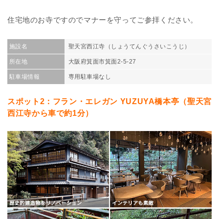
住宅地のお寺ですのでマナーを守ってご参拝ください。
施設名
聖天宮西江寺（しょうてんぐうさいこうじ）
所在地
大阪府箕面市箕面2-5-27
駐車場情報
専用駐車場なし
スポット2：フラン・エレガン YUZUYA橋本亭（聖天宮
西江寺から車で約1分）