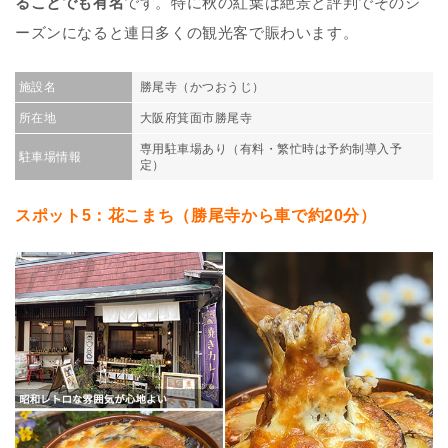
ることでも有名
です。特に秋の紅葉は絶景と評判でそのシ
ーズンになると連日多くの観光客で賑わいます。
施設名
勝尾寺（かつおうじ）
所在地
大阪府箕面市勝尾寺
専用駐車場あり（有料・繁忙時は予約制導入予
駐車場情報
定）
スポット5：花こまち（勝尾寺から車で約20分）