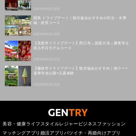
2025年05月26日
因島 ドライブデート｜観光協会おすすめの灯台・水軍
城・絶景コース
2025年05月16日
【箕面市ドライブデート】西江寺→箕面大滝→勝尾寺を
巡る半日モデルコース
2025年05月12日
【藤枝市ドライブデート】観光協会おすすめ｜朝ラー×
蓮華寺池公園×玉露体験
2025年05月12日
美容・健康
ライフスタイル
レジャー
ビジネス
ファッション
マッチングアプリ
婚活アプリ
バツイチ・再婚向けアプリ