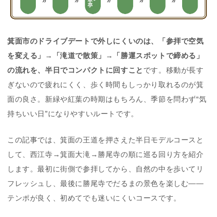
箕面市のドライブデートで外しにくいのは、「参拝で空気
を変える」→「滝道で散策」→「勝運スポットで締める」
の流れを、半日でコンパクトに回すこと
です。移動が長す
ぎないので疲れにくく、歩く時間もしっかり取れるのが箕
面の良さ。新緑や紅葉の時期はもちろん、季節を問わず“気
持ちいい日”になりやすいルートです。
この記事では、箕面の王道を押さえた
半日モデルコース
と
して、
西江寺
→
箕面大滝
→
勝尾寺
の順に巡る回り方を紹介
します。最初に街側で参拝してから、自然の中を歩いてリ
フレッシュし、最後に勝尾寺でだるまの景色を楽しむ——
テンポが良く、初めてでも迷いにくいコースです。