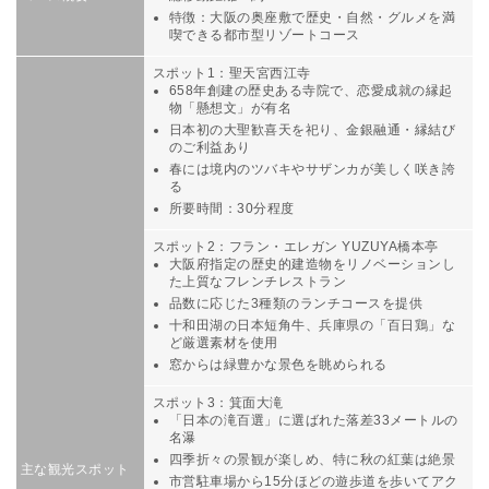
特徴：大阪の奥座敷で歴史・自然・グルメを満
喫できる都市型リゾートコース
スポット1：聖天宮西江寺
658年創建の歴史ある寺院で、恋愛成就の縁起
物「懸想文」が有名
日本初の大聖歓喜天を祀り、金銀融通・縁結び
のご利益あり
春には境内のツバキやサザンカが美しく咲き誇
る
所要時間：30分程度
スポット2：フラン・エレガン YUZUYA橋本亭
大阪府指定の歴史的建造物をリノベーションし
た上質なフレンチレストラン
品数に応じた3種類のランチコースを提供
十和田湖の日本短角牛、兵庫県の「百日鶏」な
ど厳選素材を使用
窓からは緑豊かな景色を眺められる
スポット3：箕面大滝
「日本の滝百選」に選ばれた落差33メートルの
名瀑
四季折々の景観が楽しめ、特に秋の紅葉は絶景
主な観光スポット
市営駐車場から15分ほどの遊歩道を歩いてアク