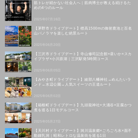
筋トレが続かない社会人へ｜筋肉博士が教える続けるた
めの4つのルール
2025年07月16日
【茅野市ドライブデート】標高1500mの御射鹿池と百名
山パノラマを楽しむ絶景ルート
2025年06月20日
【三沢市ドライブデート】寺山修司記念館×昼いか×スカ
イプラザ×小川原湖｜三沢駅発5時間コース
2025年06月05日
【みやき町ドライブデート】綾部八幡神社→めんたいラ
ンド→水辺公園→人気スイーツの王道ルート
2025年06月02日
【箱根町ドライブデート】九頭龍神社×大涌谷×豆腐かつ
煮を巡る1日モデルコース
2025年05月27日
【天川村ドライブデート】洞川温泉郷×ごろごろ水×面不
動鍾乳洞｜昭和レトロな温泉街を巡る1日