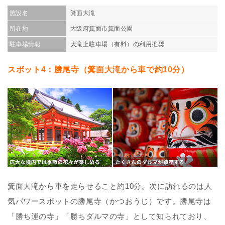
施設名
箕面大滝
所在地
大阪府箕面市箕面公園
駐車場情報
大滝上駐車場（有料）の利用推奨
スポット4：勝尾寺（箕面大滝から車で約10分）
箕面大滝から車を走らせること約10分。次に訪れるのは人
気パワースポットの勝尾寺（かつおうじ）です。勝尾寺は
「勝ち運の寺」「勝ちダルマの寺」として知られており、