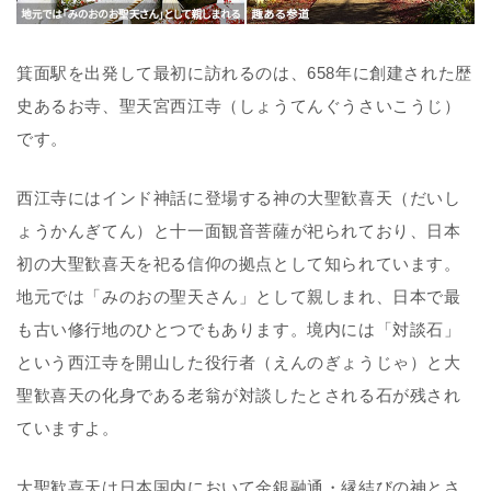
箕面駅を出発して最初に訪れるのは、658年に創建された歴
史あるお寺、聖天宮西江寺（しょうてんぐうさいこうじ）
です。
西江寺にはインド神話に登場する神の大聖歓喜天（だいし
ょうかんぎてん）と十一面観音菩薩が祀られており、
日本
初の大聖歓喜天を祀る信仰の拠点
として知られています。
地元では「みのおの聖天さん」として親しまれ、
日本で最
も古い修行地のひとつ
でもあります。境内には「対談石」
という西江寺を開山した役行者（えんのぎょうじゃ）と大
聖歓喜天の化身である老翁が対談したとされる石が残され
ていますよ。
大聖歓喜天は日本国内において金銀融通・縁結びの神とさ