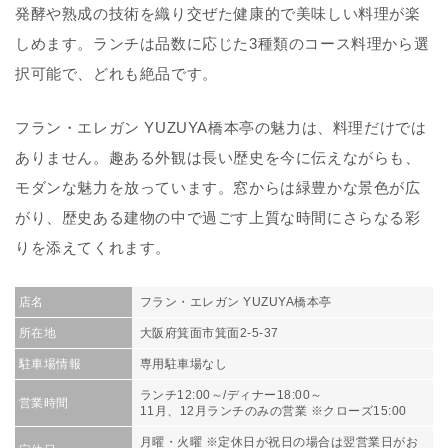
発酵や熟成の技術を織り交ぜた健康的で美味しい料理が楽
しめます。ランチは品数に応じた3種類のコース料理から選
択可能で、どれも絶品です。
フラン・エレガン YUZUYA橋本亭の魅力は、料理だけでは
ありません。趣ある外観は長い歴史を今に伝えながらも、
モダンな魅力を放っています。窓からは緑豊かな景色が広
がり、歴史ある建物の中で過ごす上質な時間にさらなる彩
りを添えてくれます。
店名
フラン・エレガン YUZUYA橋本亭
所在地
大阪府箕面市箕面2-5-37
駐車場情報
専用駐車場なし
ランチ12:00～/ディナー18:00～
営業時間
11月、12月ランチのみの営業 ※クローズ15:00
月曜・火曜 ※定休日が祝日の場合は翌営業日がお