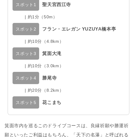
聖天宮西江寺
スポット1
| 約1分（50m）
フラン・エレガン YUZUYA橋本亭
スポット2
| 約10分（4.8km）
箕面大滝
スポット3
| 約10分（3.0km）
勝尾寺
スポット4
| 約20分（8.2km）
花こまち
スポット5
箕面市内を巡るこのドライブコースは、良縁祈願や勝運祈
願といったご利益はもちろん、「天下の名瀑」と呼ばれる