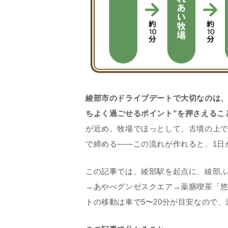
綾部市のドライブデートで大切なのは、
ちよく過ごせるポイント”を押さえるこ
が近め。牧場でほっとして、古墳の上
で締める——この流れが作れると、1日
この記事では、
綾部駅
を起点に、
綾部
→
あやべグンゼスクエア
→
薬膳喫茶「
トの移動は
車で5〜20分
が目安なので、