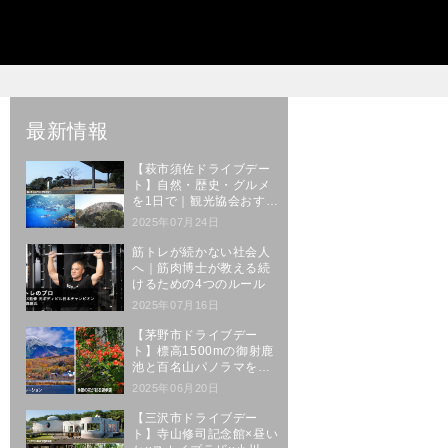
ス
最新情報
【萩市須佐ドライブデー
ト】自然・歴史・グルメ
を1日で｜観光協会おすす
めルート
2025年07月24日
筋トレが続かない社会人
へ｜筋肉博士が教える続
けるための4つのルール
2025年07月16日
【茅野市ドライブデー
ト】標高1500mの御射鹿
池と百名山パノラマを楽
しむ絶景ルート
2025年06月20日
【三沢市ドライブデー
ト】寺山修司記念館×昼い