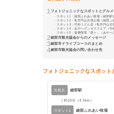
フォトジェニックなスポットとグルメ
スポット1：綾部ふれあい牧場（綾部駅
スポット2：私市円山古墳公園（綾部ふ
スポット3：竹松うどん店（私市円山古
スポット4：あやべグンゼスクエア（竹
スポット5：薬膳喫茶「悠々」（あやべ
綾部市観光協会からのメッセージ
綾部市ドライブコースのまとめ
綾部市観光協会の問い合わせ先
フォトジェニックなスポット
綾部駅
出発点
| 約10分（4.3km）
綾部ふれあい牧場
スポット1