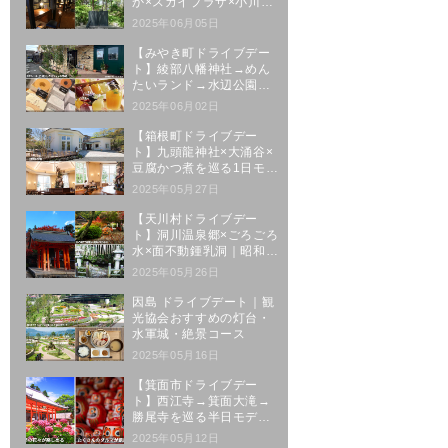
か×スカイプラザ×小川原
湖｜三沢駅発5時間コース
2025年06月05日
【みやき町ドライブデー
ト】綾部八幡神社→めん
たいランド→水辺公園→
人気スイーツの王道ルー
2025年06月02日
ト
【箱根町ドライブデー
ト】九頭龍神社×大涌谷×
豆腐かつ煮を巡る1日モデ
ルコース
2025年05月27日
【天川村ドライブデー
ト】洞川温泉郷×ごろごろ
水×面不動鍾乳洞｜昭和レ
トロな温泉街を巡る1日
2025年05月26日
因島 ドライブデート｜観
光協会おすすめの灯台・
水軍城・絶景コース
2025年05月16日
【箕面市ドライブデー
ト】西江寺→箕面大滝→
勝尾寺を巡る半日モデル
コース
2025年05月12日