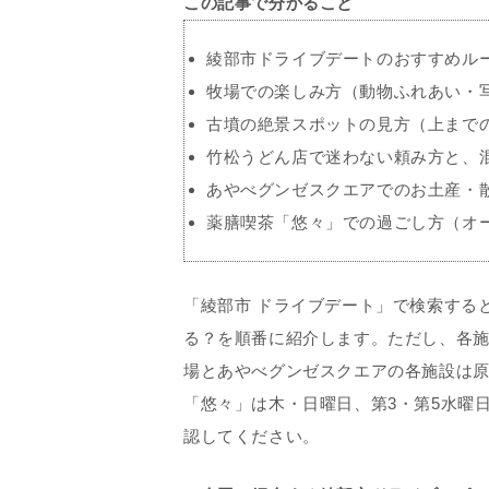
この記事で分かること
綾部市ドライブデートのおすすめル
牧場での楽しみ方（動物ふれあい・
古墳の絶景スポットの見方（上まで
竹松うどん店で迷わない頼み方と、
あやべグンゼスクエアでのお土産・
薬膳喫茶「悠々」での過ごし方（オ
「綾部市 ドライブデート」で検索する
る？
を順番に紹介します。ただし、各
場とあやべグンゼスクエアの各施設は原
「悠々」は木・日曜日、第3・第5水曜
認してください。