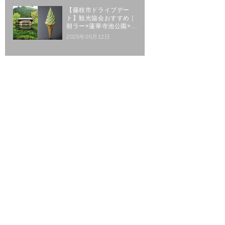
【藤枝市ドライブデー
ト】観光協会おすすめ｜
朝ラー×蓮華寺池公園×玉
露体験
2025年05月12日