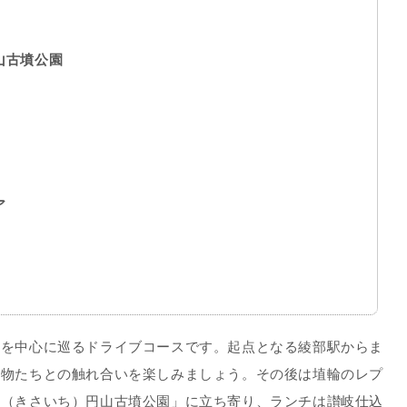
山古墳公園
ア
アを中心に巡るドライブコースです。起点となる綾部駅からま
動物たちとの触れ合いを楽しみましょう。その後は埴輪のレプ
市（きさいち）円山古墳公園」に立ち寄り、ランチは讃岐仕込