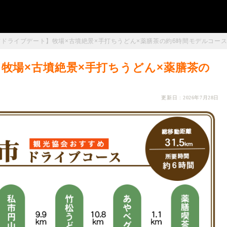
市ドライブデート】牧場×古墳絶景×手打ちうどん×薬膳茶の約6時間モデルコー
牧場×古墳絶景×手打ちうどん×薬膳茶の
更新日 : 2026年7月28日