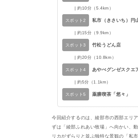
| 約10分（5.4km）
私市（きさいち）円
スポット2
| 約15分（9.9km）
竹松うどん店
スポット3
| 約20分（10.8km）
あやべグンゼスクエ
スポット4
| 約5分（1.1km）
薬膳喫茶「悠々」
スポット5
今回紹介するのは、綾部市の西部エリ
ずは「綾部ふれあい牧場」へ向かい、
リカがずらりと並ぶ独特な景観の「私