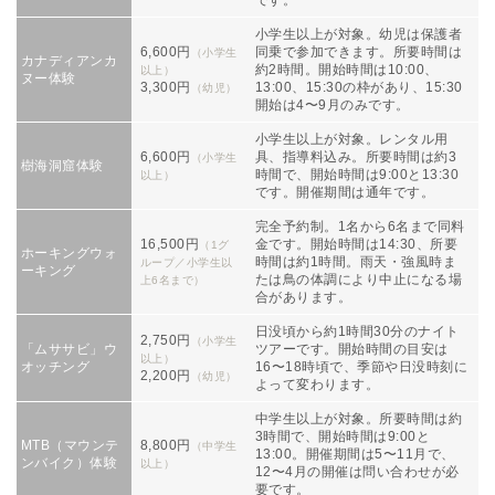
です。
小学生以上が対象。幼児は保護者
6,600円
同乗で参加できます。所要時間は
（小学生
カナディアンカ
約2時間。開始時間は10:00、
以上）
ヌー体験
3,300円
13:00、15:30の枠があり、15:30
（幼児）
開始は4〜9月のみです。
小学生以上が対象。レンタル用
6,600円
具、指導料込み。所要時間は約3
（小学生
樹海洞窟体験
時間で、開始時間は9:00と13:30
以上）
です。開催期間は通年です。
完全予約制。1名から6名まで同料
16,500円
金です。開始時間は14:30、所要
（1グ
ホーキングウォ
時間は約1時間。雨天・強風時ま
ループ／小学生以
ーキング
たは鳥の体調により中止になる場
上6名まで）
合があります。
日没頃から約1時間30分のナイト
2,750円
（小学生
「ムササビ」ウ
ツアーです。開始時間の目安は
以上）
オッチング
16〜18時頃で、季節や日没時刻に
2,200円
（幼児）
よって変わります。
中学生以上が対象。所要時間は約
3時間で、開始時間は9:00と
MTB（マウンテ
8,800円
（中学生
13:00。開催期間は5〜11月で、
ンバイク）体験
以上）
12〜4月の開催は問い合わせが必
要です。