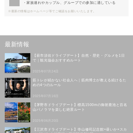
・家族連れやカップル、グループでの参加に適している
※最新の情報はホームページ等でご確認をお願いいたします。
最新情報
【萩市須佐ドライブデート】自然・歴史・グルメを1日
で｜観光協会おすすめルート
2025年07月24日
筋トレが続かない社会人へ｜筋肉博士が教える続けるた
めの4つのルール
2025年07月16日
【茅野市ドライブデート】標高1500mの御射鹿池と百名
山パノラマを楽しむ絶景ルート
2025年06月20日
【三沢市ドライブデート】寺山修司記念館×昼いか×スカ