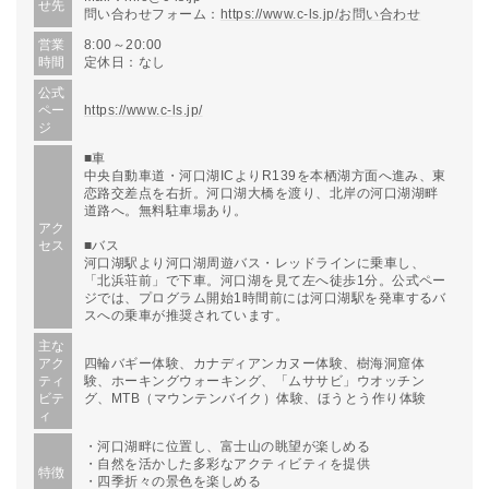
せ先
問い合わせフォーム：
https://www.c-ls.jp/お問い合わせ
営業
8:00～20:00
時間
定休日：なし
公式
ペー
https://www.c-ls.jp/
ジ
■車
中央自動車道・河口湖ICよりR139を本栖湖方面へ進み、東
恋路交差点を右折。河口湖大橋を渡り、北岸の河口湖湖畔
道路へ。無料駐車場あり。
アク
セス
■バス
河口湖駅より河口湖周遊バス・レッドラインに乗車し、
「北浜荘前」で下車。河口湖を見て左へ徒歩1分。公式ペー
ジでは、プログラム開始1時間前には河口湖駅を発車するバ
スへの乗車が推奨されています。
主な
アク
四輪バギー体験、カナディアンカヌー体験、樹海洞窟体
ティ
験、ホーキングウォーキング、「ムササビ」ウオッチン
ビテ
グ、MTB（マウンテンバイク）体験、ほうとう作り体験
ィ
・河口湖畔に位置し、富士山の眺望が楽しめる
・自然を活かした多彩なアクティビティを提供
特徴
・四季折々の景色を楽しめる