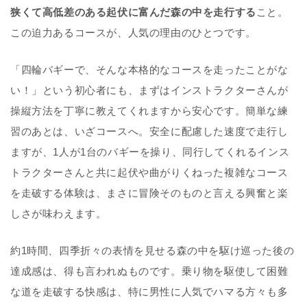
狭くて高低差のある起伏に富んだ森の中を走行する
こと。
この迫力あるコースが、人気の理由のひとつです。
「四輪バギーで、そんな本格的なコースを走ったことがな
い！」という初心者にも、まずはインストラクターさんが
操縦方法を丁寧に教えてくれますから安心です。簡単な練
習のあとは、いざコースへ。安全に配慮した速度で走行し
ますが、1人が1台のバギーを操り、同行してくれるインス
トラクターさんと共に起伏や曲がりくねった複雑なコース
を走破する体験は、まさに冒険そのものと言える興奮と楽
しさが味わえます。
約1時間、四季折々の表情を見せる森の中を駆け巡った後の
達成感は、得も言われぬものです。乗り物を駆使して困難
な道を走破する快感は、特に男性に人気でハマる方々も多