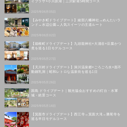
イプラザ×小川原湖｜三沢駅発5時間コース
2025年06月05日
【みやき町ドライブデート】綾部八幡神社→めんたいラ
ンド→水辺公園→人気スイーツの王道ルート
2025年06月02日
【箱根町ドライブデート】九頭龍神社×大涌谷×豆腐かつ
煮を巡る1日モデルコース
2025年05月27日
【天川村ドライブデート】洞川温泉郷×ごろごろ水×面不
動鍾乳洞｜昭和レトロな温泉街を巡る1日
2025年05月26日
因島 ドライブデート｜観光協会おすすめの灯台・水軍
城・絶景コース
2025年05月16日
【箕面市ドライブデート】西江寺→箕面大滝→勝尾寺を
巡る半日モデルコース