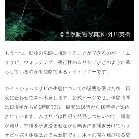
もう一つ、動物の生態に接近することができるのが、「ム
ササビ」ウォッチング。夜行性のムササビがどのように暮
らしているのかを観察できるナイトツアーです。
ガイドからムササビの生態についての説明を受けた後、日
没に合わせて森へ出発します。公式ページでは、体験時間
は日没頃から約1時間30分、目安は16時から18時頃と案内
されています。ムササビは目視で発見しづらいので、聴覚
が頼り。神経を研ぎ澄ませながら鳴き声を聞き分けてムサ
サビを探す体験はとても新鮮です。木々の間を飛び移る姿