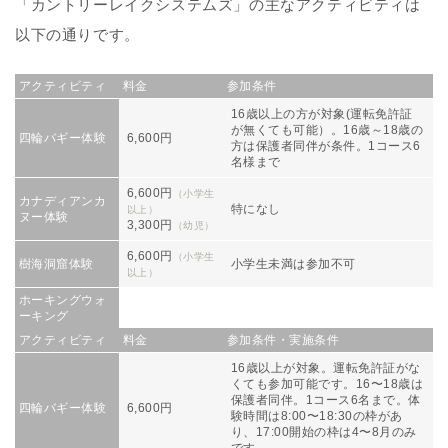
「カントリーレイクシステムズ」の主なアクティビティは
以下の通りです。
アクティビティ
料金
参加条件
16歳以上の方が対象(運転免許証
が無くても可能）。16歳～18歳の
四輪バギー体験
6,600円
方は保護者同伴が条件。1コース6
名様まで
6,600円
（小学生
カナディアンカ
特になし
以上）
ヌー体験
3,300円
（幼児）
6,600円
（小学生
樹海洞窟体験
小学生未満は参加不可
以上）
ホーキングウォ
ーキング
アクティビティ
料金
参加条件・実施条件
16歳以上が対象。運転免許証がな
くても参加可能です。16〜18歳は
保護者同伴。1コース6名まで。体
四輪バギー体験
6,600円
験時間は8:00〜18:30の枠があ
り、17:00開始の枠は4〜8月のみ