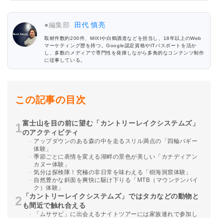
●編集部
田代 慎亮
取材件数約200件、MIXIや白鶴酒造などを担当し、18年以上のWeb
マーケティング歴を持つ。Google認定資格やITパスポートを活か
し、多数のメディアで専門性を発揮しながら多角的なコンテンツ制作
に従事している。
この記事の目次
富士山を目の前に望む「カントリーレイクシステムズ」
のアクティビティ
アップダウンのある森の中を走るスリル満点の「四輪バギー
体験」
季節ごとに表情を変える湖畔の景色が美しい「カナディアン
カヌー体験」
気分は探検隊！究極の非日常を味わえる「樹海洞窟体験」
自然豊かな斜面を爽快に駆け下りる「MTB（マウンテンバイ
ク）体験」
「カントリーレイクシステムズ」ではタカなどの動物と
も間近で触れ合える
「ムササビ」に出会えるナイトツアーには家族連れで参加し