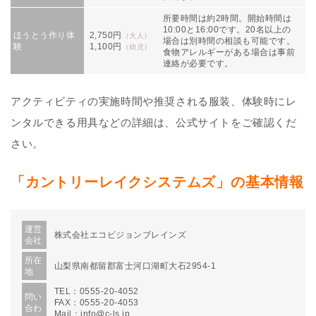
所要時間は約2時間。開始時間は
10:00と16:00です。20名以上の
ほうとう作り体
2,750円
（大人）
場合は別時間の相談も可能です。
験
1,100円
（幼児）
食物アレルギーがある場合は事前
連絡が必要です。
アクティビティの実施時間や推奨される服装、体験時にレ
ンタルできる用具などの詳細は、公式サイトをご確認くだ
さい。
「カントリーレイクシステムズ」の基本情報
運営
株式会社エコビジョンブレインズ
会社
所在
山梨県南都留郡富士河口湖町大石2954-1
地
TEL：0555-20-4052
問い
FAX：0555-20-4053
合わ
Mail：info@c-ls.jp