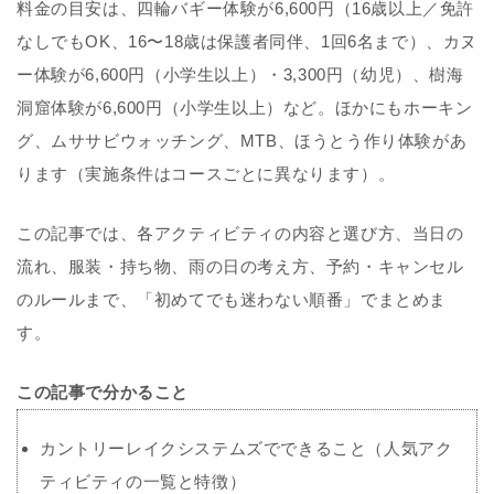
料金の目安は、四輪バギー体験が
6,600円
（16歳以上／免許
なしでもOK、16〜18歳は保護者同伴、1回6名まで）、カヌ
ー体験が
6,600円（小学生以上）
・
3,300円（幼児）
、樹海
洞窟体験が
6,600円（小学生以上）
など。ほかにもホーキン
グ、ムササビウォッチング、MTB、ほうとう作り体験があ
ります（実施条件はコースごとに異なります）。
この記事では、各アクティビティの内容と選び方、当日の
流れ、服装・持ち物、雨の日の考え方、予約・キャンセル
のルールまで、「初めてでも迷わない順番」でまとめま
す。
この記事で分かること
カントリーレイクシステムズでできること（人気アク
ティビティの一覧と特徴）