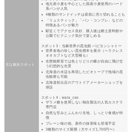
地元産小麦を中心とした国産小麦使用のハード
系パンが人気
4種類のサンドイッチは昼前に売り切れることも
「リュスティック」「パン・コンプレ」などの
特徴あるパンが魅力
駅近くでアクセス良好、購入後は郷土資料館や
公園でピクニック気分で楽しめる
スポット3：当麻世界の昆虫館 パピヨンシャトー
世界各地の珍しい昆虫標本を展示（ヘラクレス
オオカブトなど大型種も）
生態観察室では色とりどりの蝶が自由に飛び交
主な観光スポット
う幻想的な光景
北海道の水辺を再現したビオトープで地域の昆
虫観察も可能
北海道初出店のアウトドアメーカーショップを
併設
スポット4：wara_cas
ザラメ糖を使用しない独自製法の人気カステラ
専門店
自然な甘みとふんわり生地、しっとり食感が特
徴
プレーン味の他、新作の抹茶味も登場予定
3種類のサイズ展開（大サイズ1,700円〜）