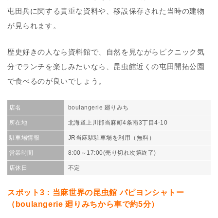
屯田兵に関する貴重な資料や、移設保存された当時の建物
が見られます。
歴史好きの人なら資料館で、自然を見ながらピクニック気
分でランチを楽しみたいなら、昆虫館近くの屯田開拓公園
で食べるのが良いでしょう。
店名
boulangerie 廻りみち
所在地
北海道上川郡当麻町4条南3丁目4-10
駐車場情報
JR当麻駅駐車場を利用（無料）
営業時間
8:00～17:00(売り切れ次第終了)
店休日
不定
スポット3：当麻世界の昆虫館 パピヨンシャトー
（boulangerie 廻りみちから車で約5分）