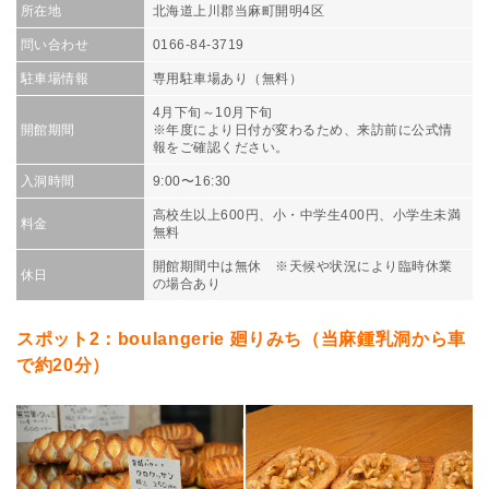
所在地
北海道上川郡当麻町開明4区
問い合わせ
0166-84-3719
駐車場情報
専用駐車場あり（無料）
4月下旬～10月下旬
開館期間
※年度により日付が変わるため、来訪前に公式情
報をご確認ください。
入洞時間
9:00〜16:30
高校生以上600円、小・中学生400円、小学生未満
料金
無料
開館期間中は無休 ※天候や状況により臨時休業
休日
の場合あり
スポット2：boulangerie 廻りみち（当麻鍾乳洞から車
で約20分）