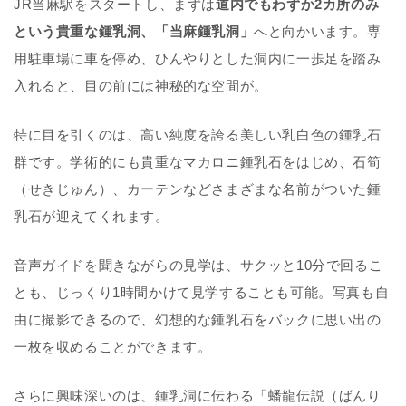
JR当麻駅をスタートし、まずは
道内でもわずか2カ所のみ
という貴重な鍾乳洞、「当麻鍾乳洞」
へと向かいます。専
用駐車場に車を停め、ひんやりとした洞内に一歩足を踏み
入れると、目の前には神秘的な空間が。
特に目を引くのは、高い純度を誇る美しい乳白色の鍾乳石
群です。学術的にも貴重なマカロニ鍾乳石をはじめ、石筍
（せきじゅん）、カーテンなどさまざまな名前がついた鍾
乳石が迎えてくれます。
音声ガイドを聞きながらの見学は、サクッと10分で回るこ
とも、じっくり1時間かけて見学することも可能。写真も自
由に撮影できるので、幻想的な鍾乳石をバックに思い出の
一枚を収めることができます。
さらに興味深いのは、鍾乳洞に伝わる「蟠龍伝説（ばんり