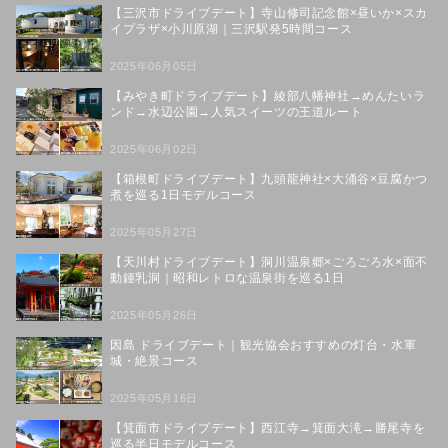
【三沢市ドライブデート】寺山修司記念館×昼いか×スカ
イプラザ×小川原湖｜三沢駅発5時間コース
2025年06月05日
【みやき町ドライブデート】綾部八幡神社→めんたいラ
ンド→水辺公園→人気スイーツの王道ルート
2025年06月02日
【箱根町ドライブデート】九頭龍神社×大涌谷×豆腐かつ
煮を巡る1日モデルコース
2025年05月27日
【天川村ドライブデート】洞川温泉郷×ごろごろ水×面不
動鍾乳洞｜昭和レトロな温泉街を巡る1日
2025年05月26日
因島 ドライブデート｜観光協会おすすめの灯台・水軍
城・絶景コース
2025年05月16日
【箕面市ドライブデート】西江寺→箕面大滝→勝尾寺を
巡る半日モデルコース