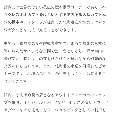
館内には世界の珍しい昆虫の標本展示コーナーがあり、
ヘ
ラクレスオオカブトをはじめとする迫力ある大型カブトム
シの標本
や、スタッフが採集した北海道在来種のミヤマク
ワガタなどを間近で見ることができます。
中でも印象的なのが生態観察室です。まるで熱帯の密林に
迷い込んだかのような空間では、色とりどりの蝶が自由に
飛び交い、時には目の前をひらひらと舞いながら幻想的な
光景を作り出します。また、北海道の水辺を再現したビオ
トープでは、地域の昆虫たちの生態をつぶさに観察するこ
とができます。
館内には北海道初出店となるアウトドアメーカーのショッ
プを併設。オリジナルTシャツなど、センスの良いアウトド
アグッズを取り揃えており、ショッピングとしての利用も