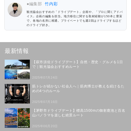
●編集部
竹内彩
観光協会おすすめの「ドライブデート」企画や、「プロに聞くアドバ
イス」企画の編集を担当。地方移住に関する取材経験が150本と豊富
で、各地の名所に精通。プライベートでも週2回はドライブするほど
のドライブ好き。
最新情報
【萩市須佐ドライブデート】自然・歴史・グルメを1日
で｜観光協会おすすめルート
2025年07月24日
筋トレが続かない社会人へ｜筋肉博士が教える続けるた
めの4つのルール
2025年07月16日
【茅野市ドライブデート】標高1500mの御射鹿池と百名
山パノラマを楽しむ絶景ルート
2025年06月20日