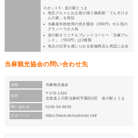
スポット5：道の駅とうま
地元グルメとお土産が揃う物産館「でんすけさ
んの家」を併設
当麻産米粉使用の焼き饅頭（380円）や人気の
グラノーラが人気
道の駅オリジナルブレンドコーヒー「当麻ブレ
ンド」（550円）は2種類
地元の日常を感じられる老舗商店も周辺に点在
当麻観光協会の問い合わせ先
名称
当麻観光協会
〒078-1330
住所
北海道上川郡当麻町宇園別2区 道の駅とうま
問い合わせ
0166-58-8639
公式ページ
https://www.densukesan.net/