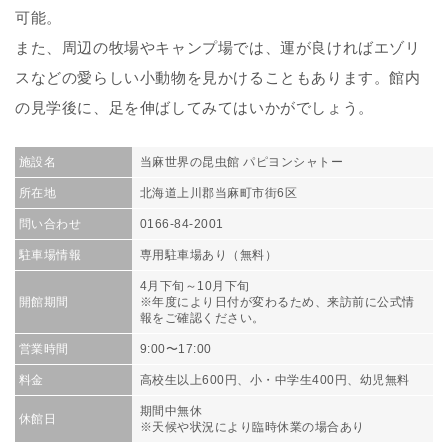
可能。
また、周辺の牧場やキャンプ場では、運が良ければエゾリ
スなどの愛らしい小動物を見かけることもあります。館内
の見学後に、足を伸ばしてみてはいかがでしょう。
施設名
当麻世界の昆虫館 パピヨンシャトー
所在地
北海道上川郡当麻町市街6区
問い合わせ
0166-84-2001
駐車場情報
専用駐車場あり（無料）
4月下旬～10月下旬
開館期間
※年度により日付が変わるため、来訪前に公式情
報をご確認ください。
営業時間
9:00〜17:00
料金
高校生以上600円、小・中学生400円、幼児無料
期間中無休
休館日
※天候や状況により臨時休業の場合あり