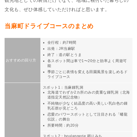
観光地としての表情だけでなく、地域に根付いた暮らしの
文化も、ぜひ体感していただければと思います。
当麻町ドライブコースのまとめ
全行程：約7時間
出発：JR当麻駅
終了：道の駅とうま
おすすめの回り方
各スポット間は車で1〜20分と効率よく周遊可
能
季節ごとに表情を変える田園風景を楽しめるド
ライブコース
スポット1：当麻鍾乳洞
北海道でわずか2カ所のみの貴重な鍾乳洞（北海
道指定天然記念物）
不純物が少なく結晶度の高い美しい乳白色の鍾
乳石群が見どころ
恋愛のパワースポットとして注目される「蟠龍
伝説」の舞台
所要時間：約20分
スポット2：boulangerie 廻りみち