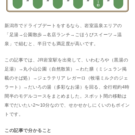
新潟市でドライブデートをするなら、岩室温泉エリアの
「足湯→公園散歩→名店ランチ→ごほうびスイーツ→温
泉」で組むと、半日でも満足度が高いです。
この記事では、
JR岩室駅
を出発して、
いわむろや
（黒湯の
足湯）→
丸小山公園
（自然散策）→
わた膳
（ミシュラン掲
載のそば処）→
ジェラテリア レガーロ
（牧場ミルクのジェ
ラート）→
だいろの湯
（多彩なお湯）を回る、
全行程約4時
間半
のモデルコースをまとめました。スポット間の移動は
車で
だいたい2〜10分
なので、せかせかしにくいのもポイン
トです。
この記事で分かること