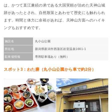
は、かつて直江兼続の弟である大国実頼が治めた天神山城
跡があったとされ、自然散策とあわせて歴史にも触れられ
ます。時間と体力に余裕があれば、天神山方面へのハイキ
ングもおすすめです。
施設名
丸小山公園
所在地
新潟県新潟市西蒲区岩室温泉1661-1
駐車場情報
専用駐車場あり（無料）
スポット3：わた膳（丸小山公園から車で約2分）