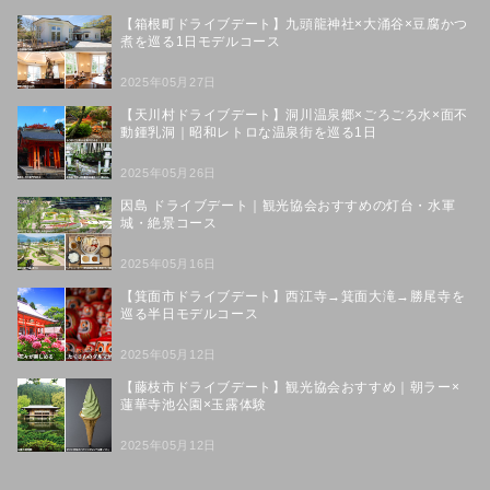
【箱根町ドライブデート】九頭龍神社×大涌谷×豆腐かつ
煮を巡る1日モデルコース
2025年05月27日
【天川村ドライブデート】洞川温泉郷×ごろごろ水×面不
動鍾乳洞｜昭和レトロな温泉街を巡る1日
2025年05月26日
因島 ドライブデート｜観光協会おすすめの灯台・水軍
城・絶景コース
2025年05月16日
【箕面市ドライブデート】西江寺→箕面大滝→勝尾寺を
巡る半日モデルコース
2025年05月12日
【藤枝市ドライブデート】観光協会おすすめ｜朝ラー×
蓮華寺池公園×玉露体験
2025年05月12日