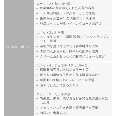
スポット2：丸小山公園
約480本の桜が植えられた花見の名所
「
天神山城跡
」への入り口として機能
園内から片道約40分の散策コースあり
弥彦山へつながるハイキングコースの起点
スポット3：わた膳
ミシュランガイド新潟2020で「ミシュランプレ
ート」獲得
芸術的な盛り付けのそば会席料理が人気
主な観光スポット
季節の天ぷらや彩り鮮やかな副菜も魅力
クリームあんみつなどの甘味メニューも充実
スポット4：ジェラテリア レガーロ
藤田牧場直営の本格ジェラート店
朝搾りの新鮮な牛乳から作る濃厚な味わい
年間100種類以上のフレーバーが登場
週末は行列ができる人気店
スポット5：だいろの湯
乳白色、黒色、翡翠色など多彩な色の温泉を楽
しめる
ジェットバス付き内湯と露天風呂を完備
施設内に食事処あり