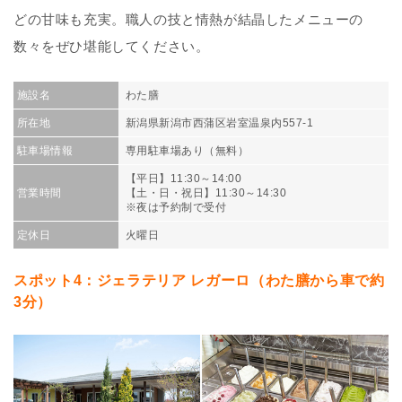
どの甘味も充実。職人の技と情熱が結晶したメニューの
数々をぜひ堪能してください。
施設名
わた膳
所在地
新潟県新潟市西蒲区岩室温泉内557-1
駐車場情報
専用駐車場あり（無料）
【平日】11:30～14:00
営業時間
【土・日・祝日】11:30～14:30
※夜は予約制で受付
定休日
火曜日
スポット4：ジェラテリア レガーロ（わた膳から車で約
3分）