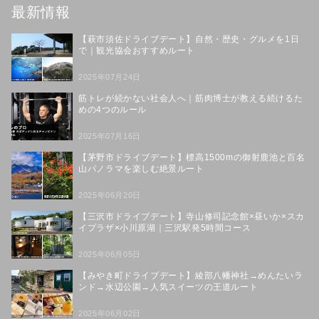
最新情報
【萩市須佐ドライブデート】自然・歴史・グルメを1日
で｜観光協会おすすめルート
2025年07月24日
筋トレが続かない社会人へ｜筋肉博士が教える続けるた
めの4つのルール
2025年07月16日
【茅野市ドライブデート】標高1500mの御射鹿池と百名
山パノラマを楽しむ絶景ルート
2025年06月20日
【三沢市ドライブデート】寺山修司記念館×昼いか×スカ
イプラザ×小川原湖｜三沢駅発5時間コース
2025年06月05日
【みやき町ドライブデート】綾部八幡神社→めんたいラ
ンド→水辺公園→人気スイーツの王道ルート
2025年06月02日