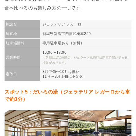
食べ比べるのも楽しみ方の一つです。
施設名
ジェラテリア レガーロ
所在地
新潟県新潟市西蒲区橋本259
駐車場情報
専用駐車場あり（無料）
10:00〜18:00
営業時間
※冬期は17:30閉店。ジェラート完売時は閉店時間が早まる
場合があります。
3月中旬〜10月は無休
定休日
11月〜3月上旬は不定休
スポット5：だいろの湯（ジェラテリア レガーロから車
で約3分）