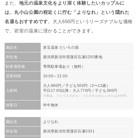
また、
地元の温泉文化をより深く体験したいカップルに
は、丸小山公園の
程近く
に佇む「よりなれ」という隠れた
名湯もおすすめです
。大人650円というリーズナブルな価格
で、岩室の温泉に浸かることができます。
施設名
多宝温泉 だいろの湯
所在地
新潟県新潟市西蒲区石瀬3250番地
駐車場情報
専用駐車場あり（無料）
営業時間
10:00～21:00
大人990円／子ども500円（3〜12歳）
入館料
平日17:00以降：大人770円／子ども390円
※税込。フェイスタオル・バスタオルのレンタルは200円。
休業日
年中無休
施設名
よりなれ
所在地
新潟県新潟市西蒲区石瀬3331