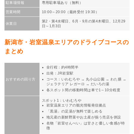
駐車場情報
専用駐車場あり（無料）
営業時間
10:00～20:00（最終受付 19:30）
第2・第4水曜日、6月・9月の第4木曜日、12月29
休業日
日～1月3日
新潟市・岩室温泉エリアのドライブコースの
まとめ
全行程：約4時間半
出発：JR岩室駅
おすすめの回り方
コース：いわむろや → 丸小山公園 → わた膳 →
ジェラテリア レガーロ → だいろの湯
各スポット間の移動時間は車で1～10分程度
スポット1：いわむろや
岩室温泉エリアの観光情報発信拠点
「黒湯」の足湯が無料で楽しめる
地元産の新鮮野菜やお土産が揃う売店を併設
名物「岩室せんべい」は甘さと優しい食感が特
徴