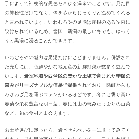
子によって神秘的な黒色を帯びる温泉のことです。見た目
の神秘性だけでなく、体を芯からじっくりと温めてくれる
と言われています。
いわむろやの足湯は屋根のある室内に
設けられているため、雪国・新潟の厳しい冬でも、ゆっく
りと黒湯に浸ることができます。
いわむろやの魅力は足湯だけにとどまりません。併設され
た売店には、色鮮やかな地元産の新鮮野菜が数多く並んで
います。
岩室地域や西蒲区の豊かな土壌で育まれた季節の
恵みがリーズナブルな価格で提供
されており、隣町からも
わざわざ足を運ぶファンがいるほどです。
冬には香り高い
春菊や栄養豊富な明日葉、春には山の恵みたっぷりの山菜
など、旬の食材と出会えます。
お土産選びに迷ったら、岩室せんべいを手に取ってみてく