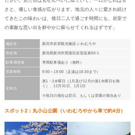
ださい。見た目は瓦せんべいに似ていて、一口かじれば甘
さと、優しい食感が広がります。地元の人々に愛され続け
てきたこの味わいは、後日二人で過ごす時間にも、岩室で
の素敵な思い出を鮮やかに蘇らせてくれるはずです。
施設名
新潟市岩室観光施設 いわむろや
所在地
新潟県新潟市西蒲区岩室温泉96-1
駐車場情報
専用駐車場あり（無料）
営業時間
9:00～19:00（足湯は18:30まで）
第1・3水曜日（1月及び12月の第1水曜日を除
く）、12月31日、1月1日
定休日
※祝日の場合は翌日、もしくは翌週の場合あり
スポット2：丸小山公園（いわむろやから車で約4分）