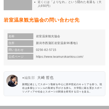
近くには「よりなれ」という隠れた名湯も（大
人650円）
岩室温泉観光協会の問い合わせ先
名称
岩室温泉観光協会
住所
新潟市西蒲区岩室温泉96番地1
問い合わせ
0256-82-5715
公式ページ
https://www.iwamurokankou.com/
大崎 哲也
●編集部
新聞記者としてスポーツ取材を中心に四半世紀のキャリアを持つ。現
在は多様なジャンルの取材を手がける傍ら、大学院に籍を置きスポー
ツメディアや社会とスポーツの関係を研究する日々を送る。