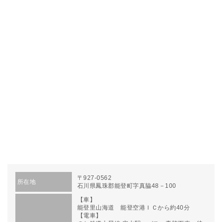
〒927-0562
所在地
石川県鳳珠郡能登町字真脇48－100
【車】
能登里山海道 能登空港ＩＣから約40分
【電車】