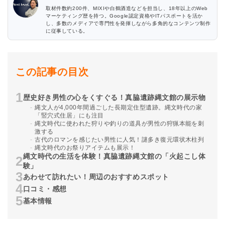
取材件数約200件、MIXIや白鶴酒造などを担当し、18年以上のWeb
マーケティング歴を持つ。Google認定資格やITパスポートを活か
し、多数のメディアで専門性を発揮しながら多角的なコンテンツ制作
に従事している。
この記事の目次
歴史好き男性の心をくすぐる！真脇遺跡縄文館の展示物
縄文人が4,000年間過ごした長期定住型遺跡。縄文時代の家
「竪穴式住居」にも注目
縄文時代に使われた狩りや釣りの道具が男性の狩猟本能を刺
激する
古代のロマンを感じたい男性に人気！謎多き復元環状木柱列
縄文時代のお祭りアイテムも展示！
縄文時代の生活を体験！真脇遺跡縄文館の「火起こし体
験」
あわせて訪れたい！周辺のおすすめスポット
口コミ・感想
基本情報