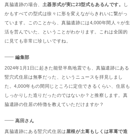
真脇遺跡の場合、
土器形式が実に23型式もあるんです。
し
かもすべての型式は徐々に形を変えながらきれいに繋がっ
ています。このことから、真脇遺跡には4,000年間人々が生
活を営んでいた、ということがわかります。これは全国的
に見ても非常に珍しいですね。
編集部
2024年1月1日に起きた能登半島地震でも、真脇遺跡にある
竪穴式住居は無事だった、というニュースを拝見しまし
た。4,000年もの間同じところに定住できるくらい、住居も
しっかりした造りだったのではないか？と推察します。真
脇遺跡の住居の特徴を教えていただけますか？
高田さん
真脇遺跡にある竪穴式住居は
屋根が土葺もしくは草葺で造