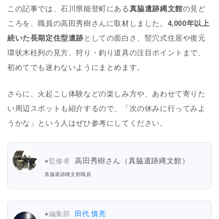
この記事では、石川県能登町にある
真脇遺跡縄文館
の見ど
ころを、職員の高田秀樹さんに取材しました。
4,000年以上
続いた長期定住型遺跡
としての面白さ、竪穴式住居や復元
環状木柱列の見方、狩り・釣り道具の注目ポイントまで、
初めてでも迷わないようにまとめます。
さらに、火起こし体験などの楽しみ方や、あわせて寄りた
い周辺スポットも紹介するので、「次の休みに行ってみよ
うかな」という人はぜひ参考にしてください。
高田秀樹さん（
真脇遺跡縄文館
）
●監修者
真脇遺跡縄文館職員
●編集部
田代 慎亮