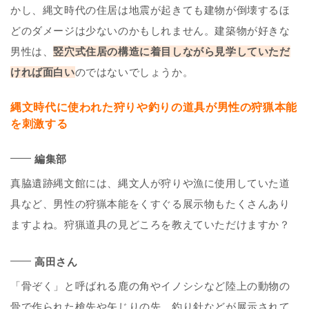
かし、縄文時代の住居は地震が起きても建物が倒壊するほ
どのダメージは少ないのかもしれません。建築物が好きな
男性は、
竪穴式住居の構造に着目しながら見学していただ
ければ面白い
のではないでしょうか。
縄文時代に使われた狩りや釣りの道具が男性の狩猟本能
を刺激する
編集部
真脇遺跡縄文館には、縄文人が狩りや漁に使用していた道
具など、男性の狩猟本能をくすぐる展示物もたくさんあり
ますよね。狩猟道具の見どころを教えていただけますか？
高田さん
「骨ぞく」と呼ばれる鹿の角やイノシシなど陸上の動物の
骨で作られた槍先や矢じりの先、釣り針などが展示されて