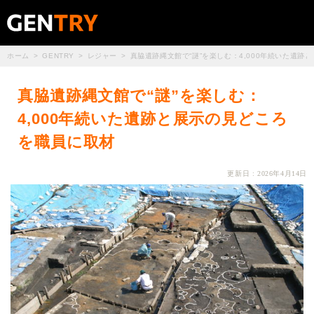
ホーム
GENTRY
レジャー
真脇遺跡縄文館で“謎”を楽しむ：4,000年続いた遺跡
真脇遺跡縄文館で“謎”を楽しむ：
4,000年続いた遺跡と展示の見どころ
を職員に取材
更新日 : 2026年4月14日