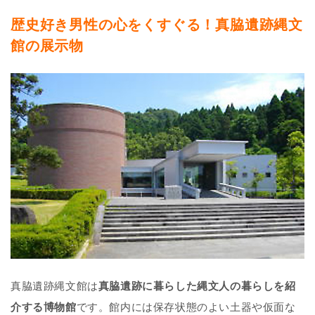
歴史好き男性の心をくすぐる！真脇遺跡縄文
館の展示物
真脇遺跡縄文館は
真脇遺跡に暮らした縄文人の暮らしを紹
介する博物館
です。館内には保存状態のよい土器や仮面な