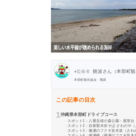
饒波さん（本部町観
●監修者
本部町観光協会 職員
この記事の目次
沖縄県本部町ドライブコース
スポット1：八重岳桜の森公園・展望台
スポット2：自家製木灰そば さわのや（
スポット3：備瀬のフクギ並木道（さわ
スポット4：備瀬崎（備瀬のフクギ並木