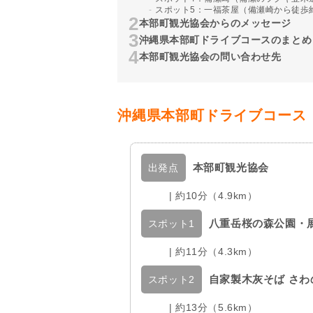
スポット5：一福茶屋（備瀬崎から徒歩
本部町観光協会からのメッセージ
沖縄県本部町ドライブコースのまとめ
本部町観光協会の問い合わせ先
沖縄県本部町ドライブコース
本部町観光協会
出発点
| 約10分（4.9km）
八重岳桜の森公園・
スポット1
| 約11分（4.3km）
自家製木灰そば さ
スポット2
| 約13分（5.6km）