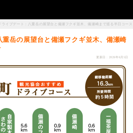
 ドライブデート：八重岳の展望台と備瀬フクギ並木、備瀬崎まで巡る半日コース
八重岳の展望台と備瀬フクギ並木、備瀬崎
材
更新日 : 2026年6月5日