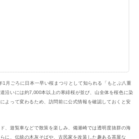
年1月ごろに日本一早い桜まつりとして知られる「もとぶ八重
道沿いには約7,000本以上の寒緋桜が並び、山全体を桜色に染
年によって変わるため、訪問前に公式情報を確認しておくと安
ード、遊覧車などで散策を楽しみ、備瀬崎では透明度抜群の海
さらに、伝統の木灰そばや、古民家を改装した趣ある茶屋な