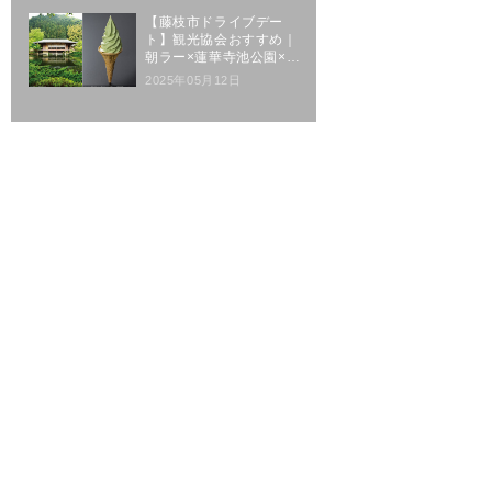
【藤枝市ドライブデー
ト】観光協会おすすめ｜
朝ラー×蓮華寺池公園×玉
露体験
2025年05月12日