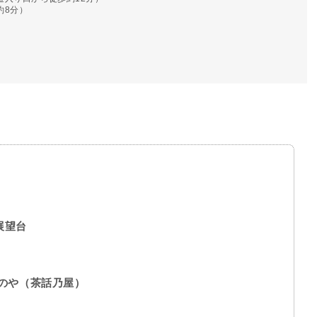
約8分）
展望台
わのや（茶話乃屋）