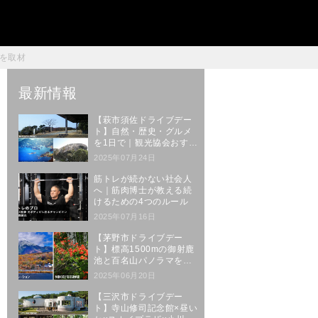
を取材
最新情報
【萩市須佐ドライブデー
ト】自然・歴史・グルメ
を1日で｜観光協会おすす
めルート
2025年07月24日
筋トレが続かない社会人
へ｜筋肉博士が教える続
けるための4つのルール
2025年07月16日
【茅野市ドライブデー
ト】標高1500mの御射鹿
池と百名山パノラマを楽
しむ絶景ルート
2025年06月20日
【三沢市ドライブデー
ト】寺山修司記念館×昼い