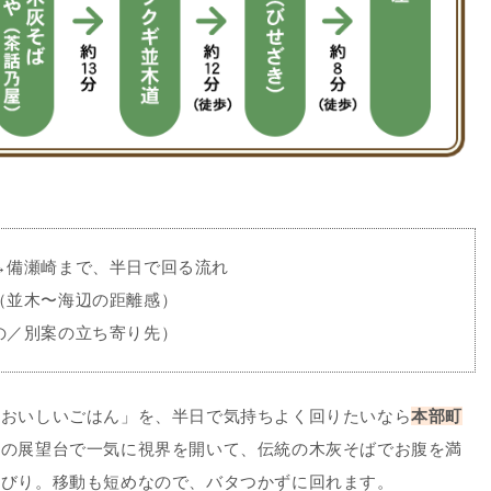
→備瀬崎まで、半日で回る流れ
（並木〜海辺の距離感）
の／別案の立ち寄り先）
とおいしいごはん」を、半日で気持ちよく回りたいなら
本部町
山の展望台で一気に視界を開いて、伝統の木灰そばでお腹を満
んびり。移動も短めなので、バタつかずに回れます。