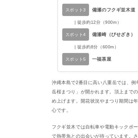
備瀬のフクギ並木道
スポット3
| 徒歩約12分（900m）
備瀬崎（びせざき）
スポット4
| 徒歩約8分（600m）
一福茶屋
スポット5
沖縄本島で2番目に高い八重岳では、例
岳桜まつり」が開かれます。頂上までの
め上げます。開花状況やまつり期間は
心です。
フクギ並木では自転車や電動キックボ
で熱帯魚との出会いが待っています。