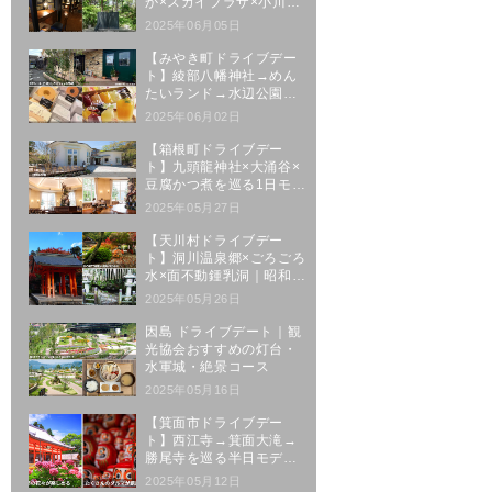
か×スカイプラザ×小川原
湖｜三沢駅発5時間コース
2025年06月05日
【みやき町ドライブデー
ト】綾部八幡神社→めん
たいランド→水辺公園→
人気スイーツの王道ルー
2025年06月02日
ト
【箱根町ドライブデー
ト】九頭龍神社×大涌谷×
豆腐かつ煮を巡る1日モデ
ルコース
2025年05月27日
【天川村ドライブデー
ト】洞川温泉郷×ごろごろ
水×面不動鍾乳洞｜昭和レ
トロな温泉街を巡る1日
2025年05月26日
因島 ドライブデート｜観
光協会おすすめの灯台・
水軍城・絶景コース
2025年05月16日
【箕面市ドライブデー
ト】西江寺→箕面大滝→
勝尾寺を巡る半日モデル
コース
2025年05月12日