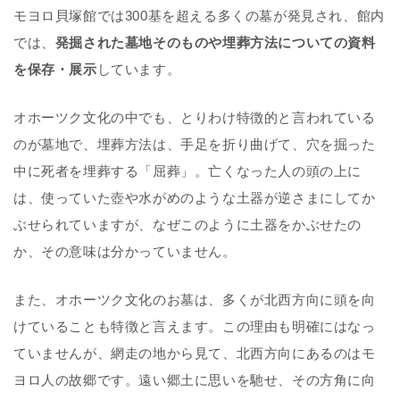
モヨロ貝塚館では300基を超える多くの墓が発見され、館内
では、
発掘された墓地そのものや埋葬方法についての資料
を保存・展示
しています。
オホーツク文化の中でも、とりわけ特徴的と言われている
のが墓地で、埋葬方法は、手足を折り曲げて、穴を掘った
中に死者を埋葬する「屈葬」。亡くなった人の頭の上に
は、使っていた壺や水がめのような土器が逆さまにしてか
ぶせられていますが、なぜこのように土器をかぶせたの
か、その意味は分かっていません。
また、オホーツク文化のお墓は、多くが北西方向に頭を向
けていることも特徴と言えます。この理由も明確にはなっ
ていませんが、網走の地から見て、北西方向にあるのはモ
ヨロ人の故郷です。遠い郷土に思いを馳せ、その方角に向