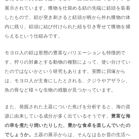
展示されています。獲物を仕留める銛の先端に銛頭を装着
したもので、銛が突き刺さると銛頭が柄から外れ獲物の体
内に残り、銛頭に結び付けられた紐を引き寄せて獲物を捕
らえるという仕組みです。
モヨロ人の銛は形態の豊富なバリエーションも特徴的で
す。狩りの対象とする動物の種類によって、使い分けてい
たのではないかという研究もあります。実際に貝塚から
は、モヨロ人が主食にしたとされる、クジラやアザラシ、
魚の骨など様々な生物の残骸が見つかっています。
また、発掘された土器についた焦げを分析すると、海の資
源に由来している成分が多く出ているそうです。
豊富な海
の幸を煮たり焼いたりした、豊かな食卓を楽しんでいたの
でしょうか。
土器の展示からは、そんなはるか昔の生活へ