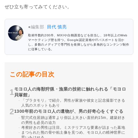
ぜひ立ち寄ってみてください。
●編集部
田代 慎亮
取材件数約200件、MIXIや白鶴酒造などを担当し、18年以上のWeb
マーケティング歴を持つ。Google認定資格やITパスポートを活か
し、多数のメディアで専門性を発揮しながら多角的なコンテンツ制作
に従事している。
この記事の目次
モヨロ人の海獣狩猟・漁業の技術に触れられる「モヨロ
貝塚館」
「ブラタモリ」で紹介。男性が家族や彼女と記念撮影できる
人気のスポットもあり
1300年前のモヨロ人の遺物が、男の好奇心をくすぐる
竪穴式住居跡は通常より倍以上大きい直径約15m。建築好き
の男性も必見の迫力
考察好きの男性は注目。ミステリアスな要素が詰まった墓地
まつられた熊の骨や粘土像を見つめ、モヨロ人の精神世界に
思いをはせる