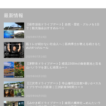
最新情報
【萩市須佐ドライブデート】自然・歴史・グルメを1日
で｜観光協会おすすめルート
2025年07月24日
筋トレが続かない社会人へ｜筋肉博士が教える続けるた
めの4つのルール
2025年07月16日
【茅野市ドライブデート】標高1500mの御射鹿池と百名
山パノラマを楽しむ絶景ルート
2025年06月20日
【三沢市ドライブデート】寺山修司記念館×昼いか×スカ
イプラザ×小川原湖｜三沢駅発5時間コース
2025年06月05日
【みやき町ドライブデート】綾部八幡神社→めんたいラ