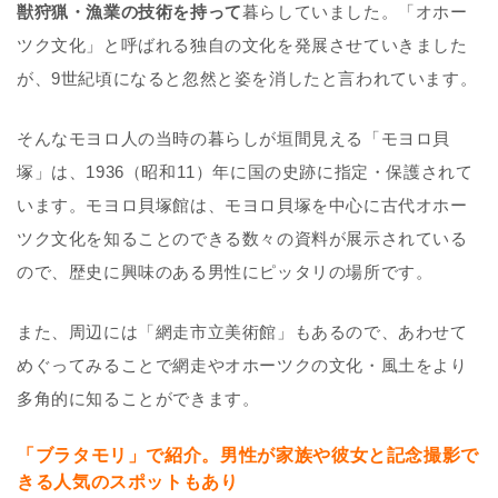
獣狩猟・漁業の技術を持って
暮らしていました。「オホー
ツク文化」と呼ばれる独自の文化を発展させていきました
が、9世紀頃になると忽然と姿を消したと言われています。
そんなモヨロ人の当時の暮らしが垣間見える「モヨロ貝
塚」は、1936（昭和11）年に国の史跡に指定・保護されて
います。モヨロ貝塚館は、モヨロ貝塚を中心に古代オホー
ツク文化を知ることのできる数々の資料が展示されている
ので、歴史に興味のある男性にピッタリの場所です。
また、周辺には「網走市立美術館」もあるので、あわせて
めぐってみることで網走やオホーツクの文化・風土をより
多角的に知ることができます。
「ブラタモリ」で紹介。男性が家族や彼女と記念撮影で
きる人気のスポットもあり