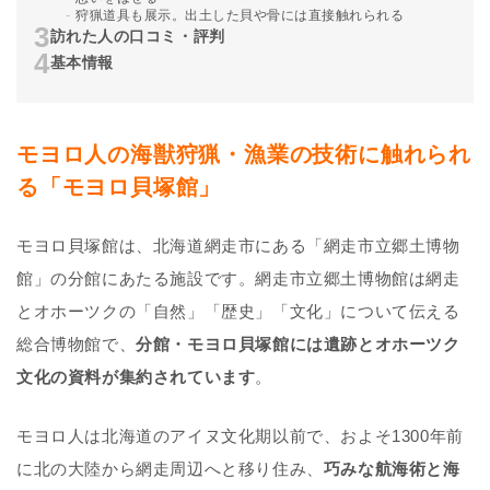
狩猟道具も展示。出土した貝や骨には直接触れられる
訪れた人の口コミ・評判
基本情報
モヨロ人の海獣狩猟・漁業の技術に触れられ
る「モヨロ貝塚館」
モヨロ貝塚館は、北海道網走市にある「網走市立郷土博物
館」の分館にあたる施設です。網走市立郷土博物館は網走
とオホーツクの「自然」「歴史」「文化」について伝える
総合博物館で、
分館・モヨロ貝塚館には遺跡とオホーツク
文化の資料が集約されています
。
モヨロ人は北海道のアイヌ文化期以前で、およそ1300年前
に北の大陸から網走周辺へと移り住み、
巧みな航海術と海