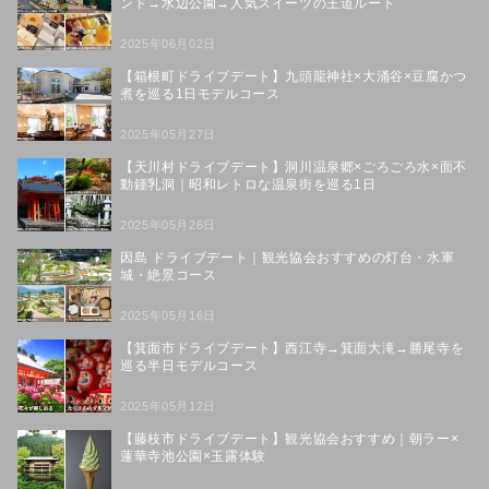
ンド→水辺公園→人気スイーツの王道ルート
2025年06月02日
【箱根町ドライブデート】九頭龍神社×大涌谷×豆腐かつ
煮を巡る1日モデルコース
2025年05月27日
【天川村ドライブデート】洞川温泉郷×ごろごろ水×面不
動鍾乳洞｜昭和レトロな温泉街を巡る1日
2025年05月26日
因島 ドライブデート｜観光協会おすすめの灯台・水軍
城・絶景コース
2025年05月16日
【箕面市ドライブデート】西江寺→箕面大滝→勝尾寺を
巡る半日モデルコース
2025年05月12日
【藤枝市ドライブデート】観光協会おすすめ｜朝ラー×
蓮華寺池公園×玉露体験