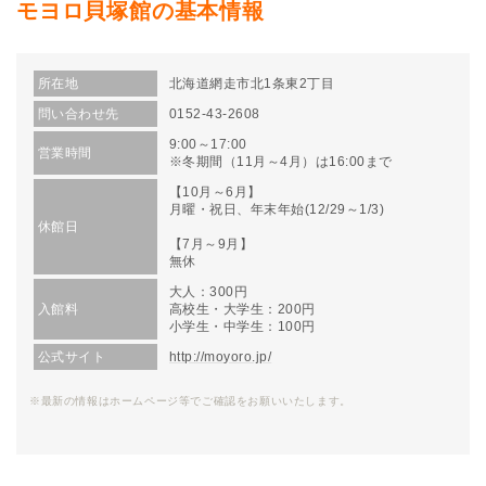
モヨロ貝塚館の基本情報
所在地
北海道網走市北1条東2丁目
問い合わせ先
0152-43-2608
9:00～17:00
営業時間
※冬期間（11月～4月）は16:00まで
【10月～6月】
月曜・祝日、年末年始(12/29～1/3)
休館日
【7月～9月】
無休
大人：300円
入館料
高校生・大学生：200円
小学生・中学生：100円
公式サイト
http://moyoro.jp/
※最新の情報はホームページ等でご確認をお願いいたします。