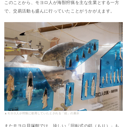
このことから、モヨロ人が海獣狩猟を主な生業とする一方
で、交易活動も盛んに行っていたことがうかがえます。
▲モヨロ人が狩猟に使用していたとされる「銛」の展示
またモヨロ貝塚館では、珍しい「回転式の銛（もり）」も