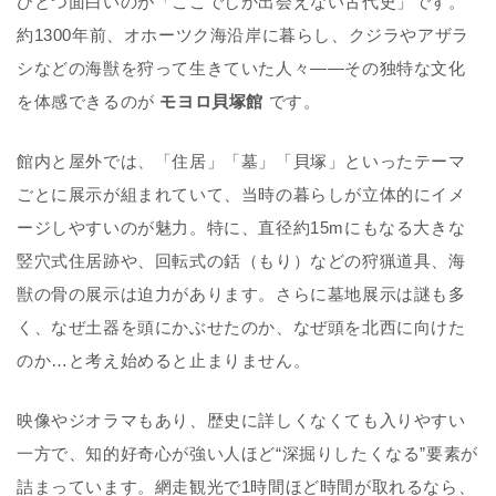
ひとつ面白いのが「ここでしか出会えない古代史」です。
約1300年前、オホーツク海沿岸に暮らし、クジラやアザラ
シなどの海獣を狩って生きていた人々——その独特な文化
を体感できるのが
モヨロ貝塚館
です。
館内と屋外では、「住居」「墓」「貝塚」といったテーマ
ごとに展示が組まれていて、当時の暮らしが立体的にイメ
ージしやすいのが魅力。特に、直径約15mにもなる大きな
竪穴式住居跡や、回転式の銛（もり）などの狩猟道具、海
獣の骨の展示は迫力があります。さらに墓地展示は謎も多
く、なぜ土器を頭にかぶせたのか、なぜ頭を北西に向けた
のか…と考え始めると止まりません。
映像やジオラマもあり、歴史に詳しくなくても入りやすい
一方で、知的好奇心が強い人ほど“深掘りしたくなる”要素が
詰まっています。網走観光で1時間ほど時間が取れるなら、