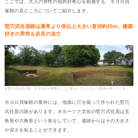
ここでは、大人の男性の知的好奇心を刺激する、モヨロ貝
塚館の見どころについてご紹介します。
竪穴式住居跡は通常より倍以上大きい直径約15m。建築
好きの男性も必見の迫力
▲竪穴式住居の跡。モヨロ人が実際にここに暮らしていたという実感が沸いてくる
モヨロ貝塚館の屋外には、地面に穴を掘って作られた竪穴
式住居の跡があります。オホーツク文化の竪穴式住居は五
角形や六角形という形をしていて、遺跡からはその大きさ
や深さを知ることができます。