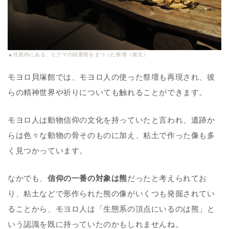
▲住居内にある、ヒグマの頭蓋骨をまつった祭壇（復元）
モヨロ貝塚館では、モヨロ人の使った祭壇も再現され、彼
らの精神世界や祈りについても触れることができます。
モヨロ人は動物信仰の文化を持っていたと言われ、遺跡か
らは色々な動物の骨そのものに加え、粘土で作った像も多
く見つかっています。
なかでも、
信仰の一番の対象は熊
だったと考えられてお
り、粘土などで形作られた熊の像がいくつも発掘されてい
ることから、モヨロ人は「生態系の頂点にいるのは熊」と
いう認識を既に持っていたのかもしれませんね。