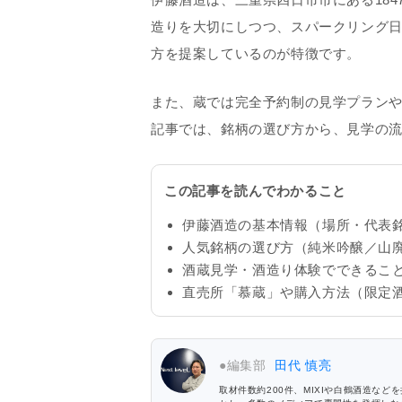
造りを大切にしつつ、スパークリング
方を提案しているのが特徴です。
また、蔵では完全予約制の見学プラン
記事では、銘柄の選び方から、見学の
この記事を読んでわかること
伊藤酒造の基本情報（場所・代表
人気銘柄の選び方（純米吟醸／山
酒蔵見学・酒造り体験でできるこ
直売所「慕蔵」や購入方法（限定
●編集部
田代 慎亮
取材件数約200件、MIXIや白鶴酒造など