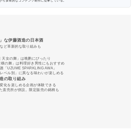
がら多角的なコンテンツ制作に従事している。
」な伊藤酒造の日本酒
など革新的な取り組みも
醸 天女の舞」は晩酌にぴったり
 豊穣の舞」は料理好き男性にもおすすめ
ZUME SPARKLING AWA」
n」は「レベル別」に異なる味わいが楽しめる
造の取り組み
変化を楽しめる企画が体験できる
した直売所が併設。限定販売の銘柄も