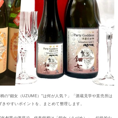
柄の“鈿女（UZUME）”は何が人気？」「酒蔵見学や直売所は
ずきやすいポイントを、まとめて整理します。
47年創業の酒蔵で、代表銘柄は
「鈿女（うづめ）」
。伝統的な