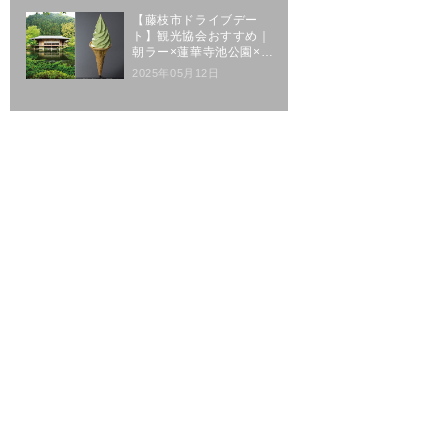
【藤枝市ドライブデー
ト】観光協会おすすめ｜
朝ラー×蓮華寺池公園×玉
露体験
2025年05月12日