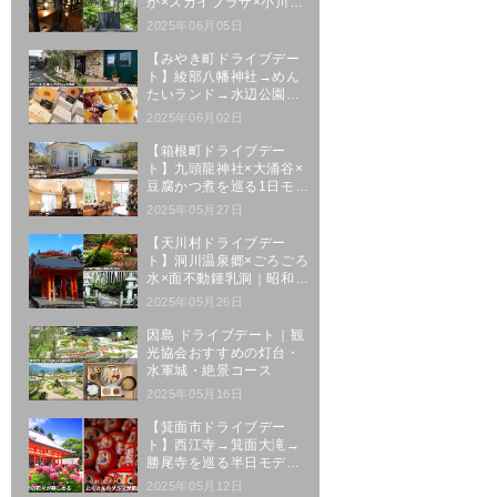
か×スカイプラザ×小川原
湖｜三沢駅発5時間コース
2025年06月05日
【みやき町ドライブデー
ト】綾部八幡神社→めん
たいランド→水辺公園→
人気スイーツの王道ルー
2025年06月02日
ト
【箱根町ドライブデー
ト】九頭龍神社×大涌谷×
豆腐かつ煮を巡る1日モデ
ルコース
2025年05月27日
【天川村ドライブデー
ト】洞川温泉郷×ごろごろ
水×面不動鍾乳洞｜昭和レ
トロな温泉街を巡る1日
2025年05月26日
因島 ドライブデート｜観
光協会おすすめの灯台・
水軍城・絶景コース
2025年05月16日
【箕面市ドライブデー
ト】西江寺→箕面大滝→
勝尾寺を巡る半日モデル
コース
2025年05月12日