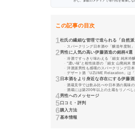
かし、多数のメディアで専門性を発揮しな
この記事の目次
杜氏の繊細な管理で造られる「自然派
スパークリング日本酒や「醸造年度制」
男性に人気の高い伊藤酒造の銘柄4選
冷酒ですっきり味わえる「細女 純米吟
“濃い味”と相性抜群の「細女 山廃純米
洋酒派男性も感嘆のスパークリング日本酒「U
デザート酒「UZUME Relaxatio
日本酒をより身近な存在にする伊藤酒
酒蔵見学では飲み比べや日本酒の風味の
酒蔵には築200年以上の土蔵をリノベ
男性へのメッセージ
口コミ・評判
購入方法
基本情報