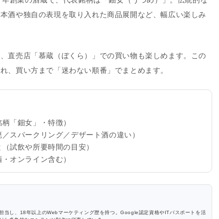
日本酒や独自の表現を取り入れた商品展開など、幅広い楽しみ
や、直売店
「慕蔵（ぼくら）」
での買い物も楽しめます。この
流れ、買い方まで「迷わない順番」でまとめます。
銘柄「鈿女」・特徴）
廃／スパークリング／デザート酒の違い）
と（試飲や所要時間の目安）
酒・オンライン含む）
を担当し、18年以上のWebマーケティング歴を持つ。Google認定資格やITパスポートを活