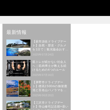
最新情報
【萩市須佐ドライブデー
ト】自然・歴史・グルメ
を1日で｜観光協会おすす
めルート
2025年07月24日
筋トレが続かない社会人
へ｜筋肉博士が教える続
けるための4つのルール
2025年07月16日
【茅野市ドライブデー
ト】標高1500mの御射鹿
池と百名山パノラマを楽
しむ絶景ルート
2025年06月20日
【三沢市ドライブデー
ト】寺山修司記念館×昼い