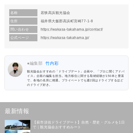
名称
若狭高浜観光協会
住所
福井県大飯郡高浜町宮崎77-1-8
問い合わせ
https://wakasa-takahama.jp/contact/
公式ページ
https://wakasa-takahama.jp/
●編集部
竹内彩
観光協会おすすめの「ドライブデート」企画や、「プロに聞くアドバ
イス」企画の編集を担当。地方移住に関する取材経験が150本と豊富
で、各地の名所に精通。プライベートでも週2回はドライブするほど
のドライブ好き。
最新情報
【萩市須佐ドライブデート】自然・歴史・グルメを1日
で｜観光協会おすすめルート