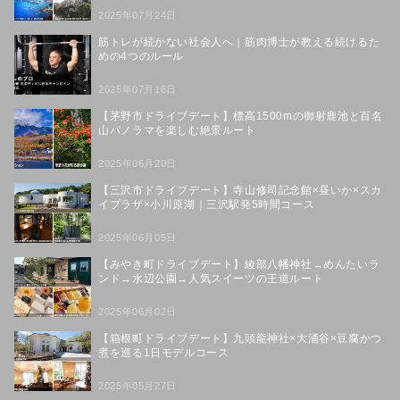
2025年07月24日
筋トレが続かない社会人へ｜筋肉博士が教える続けるた
めの4つのルール
2025年07月16日
【茅野市ドライブデート】標高1500mの御射鹿池と百名
山パノラマを楽しむ絶景ルート
2025年06月20日
【三沢市ドライブデート】寺山修司記念館×昼いか×スカ
イプラザ×小川原湖｜三沢駅発5時間コース
2025年06月05日
【みやき町ドライブデート】綾部八幡神社→めんたいラ
ンド→水辺公園→人気スイーツの王道ルート
2025年06月02日
【箱根町ドライブデート】九頭龍神社×大涌谷×豆腐かつ
煮を巡る1日モデルコース
2025年05月27日