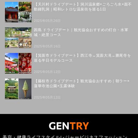
【天川村ドライブデート】洞川温泉郷×ごろごろ水×面不
動鍾乳洞｜昭和レトロな温泉街を巡る1日
2025年05月26日
因島 ドライブデート｜観光協会おすすめの灯台・水軍
城・絶景コース
2025年05月16日
【箕面市ドライブデート】西江寺→箕面大滝→勝尾寺を
巡る半日モデルコース
2025年05月12日
【藤枝市ドライブデート】観光協会おすすめ｜朝ラー×
蓮華寺池公園×玉露体験
2025年05月12日
美容・健康
ライフスタイル
レジャー
ビジネス
ファッション