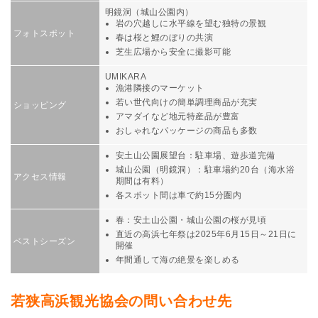
明鏡洞（城山公園内）
岩の穴越しに水平線を望む独特の景観
フォトスポット
春は桜と鯉のぼりの共演
芝生広場から安全に撮影可能
UMIKARA
漁港隣接のマーケット
若い世代向けの簡単調理商品が充実
ショッピング
アマダイなど地元特産品が豊富
おしゃれなパッケージの商品も多数
安土山公園展望台：駐車場、遊歩道完備
城山公園（明鏡洞）：駐車場約20台（海水浴
アクセス情報
期間は有料）
各スポット間は車で約15分圏内
春：安土山公園・城山公園の桜が見頃
直近の高浜七年祭は2025年6月15日～21日に
ベストシーズン
開催
年間通して海の絶景を楽しめる
若狭高浜観光協会の問い合わせ先