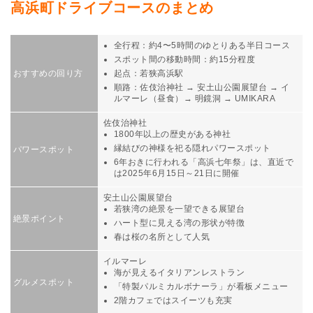
高浜町ドライブコースのまとめ
全行程：約4〜5時間のゆとりある半日コース
スポット間の移動時間：約15分程度
おすすめの回り方
起点：若狭高浜駅
順路：佐伎治神社 → 安土山公園展望台 → イ
ルマーレ（昼食）→ 明鏡洞 → UMIKARA
佐伎治神社
1800年以上の歴史がある神社
縁結びの神様を祀る隠れパワースポット
パワースポット
6年おきに行われる「高浜七年祭」は、直近で
は2025年6月15日～21日に開催
安土山公園展望台
若狭湾の絶景を一望できる展望台
絶景ポイント
ハート型に見える湾の形状が特徴
春は桜の名所として人気
イルマーレ
海が見えるイタリアンレストラン
グルメスポット
「特製パルミカルボナーラ」が看板メニュー
2階カフェではスイーツも充実