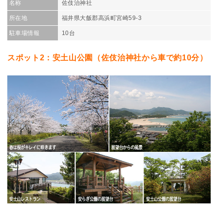
名称
佐伎治神社
所在地
福井県大飯郡高浜町宮崎59-3
駐車場情報
10台
スポット2：安土山公園（佐伎治神社から車で約10分）