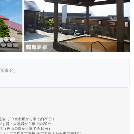
光協会）
岩（JR余市駅から車で約20分）
びす岩・大黒岩から車で約20分）
店（円山公園から車で約10分）
所（うに専門店世壱屋 余市実家店から車で約3分）