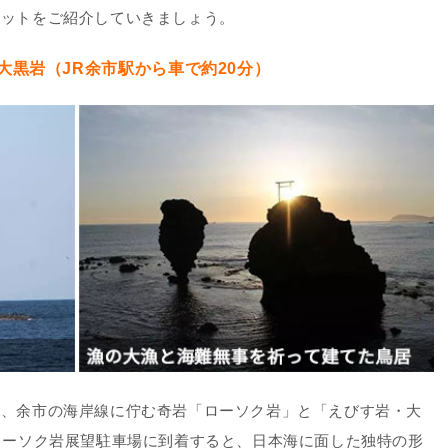
ポットをご紹介していきましょう。
大黒岩（JR余市駅から車で約20分）
は、余市の海岸線に佇む奇岩「ローソク岩」と「えびす岩・大
ローソク岩展望駐車場に到着すると、日本海に面した独特の形