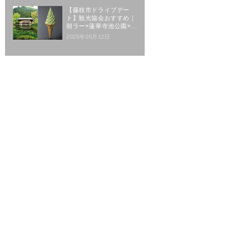
【藤枝市ドライブデー
ト】観光協会おすすめ｜
朝ラー×蓮華寺池公園×玉
露体験
2025年05月12日