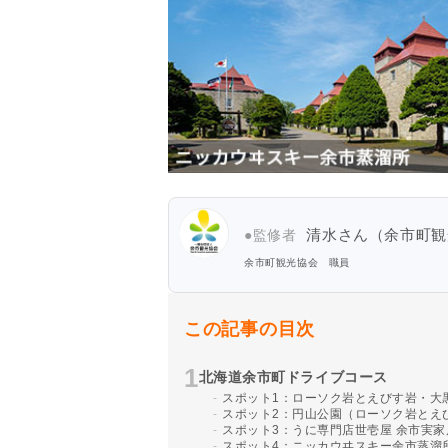
清水さん（余市町観
●監修者
余市町観光協会 職員
この記事の目次
北海道余市町ドライブコース
スポット1：ローソク岩とえびす岩・大黒
スポット2：円山公園（ローソク岩とえ
スポット3：うに専門店世壱屋 余市実家
スポット4：ニッカウヰスキー余市蒸溜