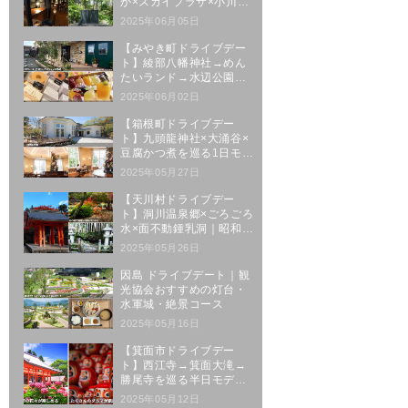
か×スカイプラザ×小川原
湖｜三沢駅発5時間コース
2025年06月05日
【みやき町ドライブデー
ト】綾部八幡神社→めん
たいランド→水辺公園→
人気スイーツの王道ルー
2025年06月02日
ト
【箱根町ドライブデー
ト】九頭龍神社×大涌谷×
豆腐かつ煮を巡る1日モデ
ルコース
2025年05月27日
【天川村ドライブデー
ト】洞川温泉郷×ごろごろ
水×面不動鍾乳洞｜昭和レ
トロな温泉街を巡る1日
2025年05月26日
因島 ドライブデート｜観
光協会おすすめの灯台・
水軍城・絶景コース
2025年05月16日
【箕面市ドライブデー
ト】西江寺→箕面大滝→
勝尾寺を巡る半日モデル
コース
2025年05月12日