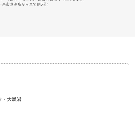
ー余市蒸溜所から車で約5分）
岩・大黒岩