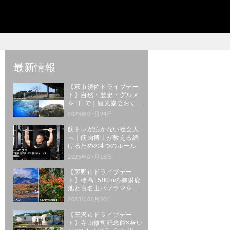
最新情報
【萩市須佐ドライブデー
ト】自然・歴史・グルメ
を1日で｜観光協会おすす
めルート
2025年07月24日
筋トレが続かない社会人
へ｜筋肉博士が教える続
けるための4つのルール
2025年07月16日
【茅野市ドライブデー
ト】標高1500mの御射鹿
池と百名山パノラマを楽
しむ絶景ルート
2025年06月20日
【三沢市ドライブデー
ト】寺山修司記念館×昼い