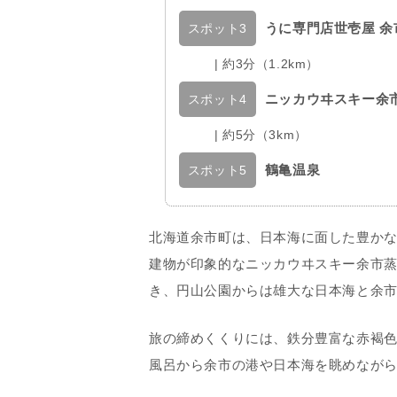
うに専門店世壱屋 余
スポット3
| 約3分（1.2km）
ニッカウヰスキー余
スポット4
| 約5分（3km）
鶴亀温泉
スポット5
北海道余市町は、日本海に面した豊か
建物が印象的なニッカウヰスキー余市
き、円山公園からは雄大な日本海と余
旅の締めくくりには、鉄分豊富な赤褐
風呂から余市の港や日本海を眺めなが