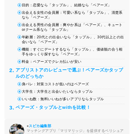
目的：恋愛なら「タップル」、結婚なら「ペアーズ」
出会える女性の会員層：可愛い系なら「タップル」、清楚系
なら「ペアーズ」
出会える男性の会員層：爽やか系は「ペアーズ」、キュート
orクール系なら「タップル」
年齢層：20代との出会いなら「タップル」、30代以上との出
会いなら「ペアーズ」
機能：すぐにデートするなら「タップル」、価値観の合う相
手をゆっくり探すなら「ペアーズ」
料金：ペアーズでクレカ払いが安い
アプリストアのレビューで選ぶ！ペアーズかタップ
ルのどっちか
身バレ：対策コストが低いのはペアーズ
大学生：大学生と出会いたいならタップル
いいね数：無料いいねが多いアプリならタップル
ペアーズ・タップルとwithを比較！
●
スピカ編集部
マッチングアプリ「マリマリッジ」を提供するベリシュア