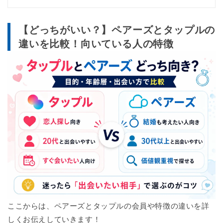
2025年12月2日
【どっちがいい？】ペアーズとタップルの
ペアーズの累計会員数を2,000万人→2,500万人に変更
withの料金を3,960円→4,160円に変更
違いを比較！向いている人の特徴
2025年10月30日
目次の長さを調整しました
2025年10月20日
参考記事「マッチングアプリの料金を一覧で比較！」のリンクを
追加しました。
2025年9月29日
身バレ対策にかかる費用について、ペアーズ1ヶ月分の料金を更新
しました（6,260円→6,660円）。
2025年9月12日
ペアーズ・タップルとwithとの比較の解説を追加しました
ここからは、ペアーズとタップルの会員や特徴の違いを詳
2025年9月3日
しくお伝えしていきます！
リンクが貼られていなかった箇所にリンクを追加しました