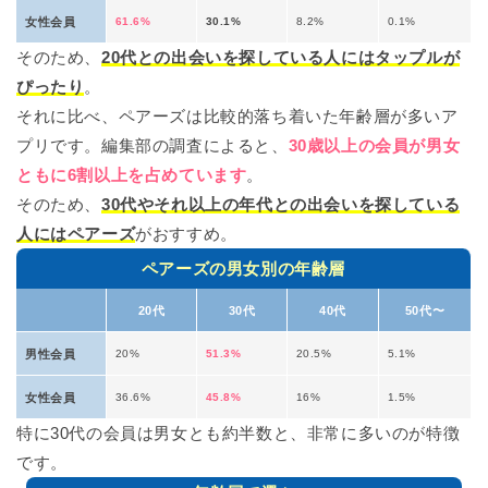
女性会員
61.6%
30.1%
8.2%
0.1%
そのため、
20代との出会いを探している人にはタップルが
ぴったり
。
それに比べ、ペアーズは比較的落ち着いた年齢層が多いア
プリです。編集部の調査によると、
30歳以上の会員が男女
ともに6割以上を占めています
。
そのため、
30代やそれ以上の年代との出会いを探している
人にはペアーズ
がおすすめ。
ペアーズの男女別の年齢層
20代
30代
40代
50代〜
男性会員
20%
51.3%
20.5%
5.1%
女性会員
36.6%
45.8%
16%
1.5%
特に30代の会員は男女とも約半数と、非常に多いのが特徴
です。