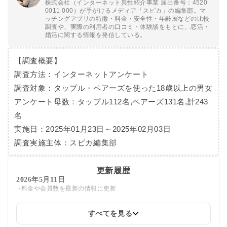
株式会社（インターネット異性紹介事業 届出番号：4520
0011 000）が手がけるメディア「スピカ」の編集部。マ
ッチングアプリの特徴・料金・安全性・年齢層などの比較
調査や、実際の利用者の口コミ・体験談をもとに、恋活・
婚活に関する情報を発信している。
【調査概要】
調査方法：インターネットアンケート
調査対象：タップル・ペアーズを使った18歳以上の男女
アンケート母数：タップル112名,ペアーズ131名,計243
名
実施日：2025年01月23日～2025年02月03日
調査実施主体：スピカ編集部
更新履歴
2026年5月11日
料金や会員数を最新の情報に更新
すべてを見る
2026年1月13日
料金表の文字加工を修正しました。