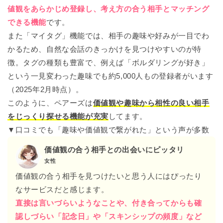
値観をあらかじめ登録し、考え方の合う相手とマッチング
できる機能
です。
また「マイタグ」機能では、相手の趣味や好みが一目でわ
かるため、自然な会話のきっかけを見つけやすいのが特
徴。タグの種類も豊富で、例えば「ボルダリングが好き」
という一見変わった趣味でも約5,000人もの登録者がいます
（2025年2月時点）。
このように、ペアーズは
価値観や趣味から相性の良い相手
をじっくり探せる機能が充実
してます。
▼口コミでも「趣味や価値観で繋がれた」という声が多数
価値観の合う相手との出会いにピッタリ
女性
価値観の合う相手を見つけたいと思う人にはぴったり
なサービスだと感じます。
直接は言いづらいようなことや、付き合ってからも確
認しづらい「記念日」や「スキンシップの頻度」など