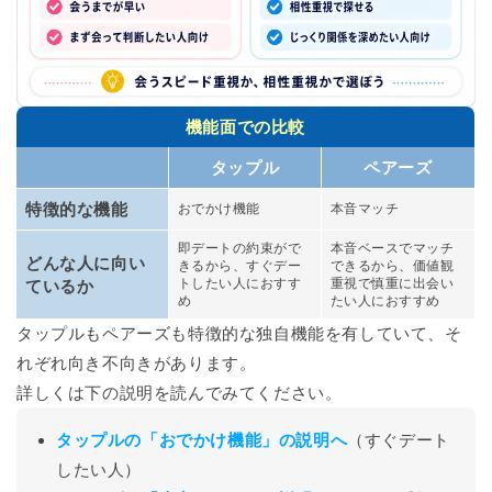
機能面での比較
タップル
ペアーズ
特徴的な機能
おでかけ機能
本音マッチ
即デートの約束がで
本音ベースでマッチ
どんな人に向い
きるから、
すぐデー
できるから、
価値観
トしたい人におすす
重視で慎重に出会い
ているか
め
たい人におすすめ
タップルもペアーズも特徴的な独自機能を有していて、そ
れぞれ向き不向きがあります。
詳しくは下の説明を読んでみてください。
タップルの「おでかけ機能」の説明へ
（すぐデート
したい人）