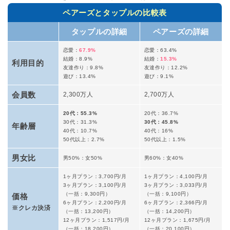
ペアーズとタップルの比較表
タップルの詳細
ペアーズの詳細
恋愛：
67
.9%
恋愛：63.4%
結婚：8.9%
結婚：
15.3%
利用目的
友達作り：9.8%
友達作り：12.2%
遊び：13.4%
遊び：9.1%
会員数
2,300万人
2,700万人
20代：55.3%
20代：36.7%
30代：31.3%
30代：45.8%
年齢層
40代：10.7%
40代：16%
50代以上：2.7%
50代以上：1.5%
男女比
男50%：女50%
男60%：女40%
1ヶ月プラン：3,700円/月
1ヶ月プラン：4,100円/月
3ヶ月プラン：3,100円/月
3ヶ月プラン：3,033円/月
（一括：9,300円）
（一括：9,100円）
価格
6ヶ月プラン：2,200円/月
6ヶ月プラン：2,366円/月
※クレカ決済
（一括：13,200円）
（一括：14,200円）
12ヶ月プラン：1,517円/月
12ヶ月プラン：1,675円/月
（一括：18,200円）
（一括：20,100円）