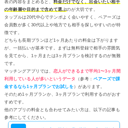
表の内容をまとめると、
料金だけでなく、出会いたい相手
の年齢層や目的まで含めて選ぶ
のが大切です。
タップルは20代中心でテンポよく会いやすく、ペアーズは
会員数が多く30代以上や地方でも相手を探しやすいのが特
徴です。
どちらも長期プランほど1ヶ月あたりの料金は下がります
が、一括払いが基本です。まずは無料登録で相手の雰囲気
を見てから、1ヶ月または3ヶ月プランを検討するのが無難
です。
マッチングアプリでは、
恋人ができるまで平均1〜3ヶ月間
利用している人が多いというデータ
（参考：
ペアーズで課
金するなら1ヶ月プランでお試しを
）があります。
そのため1ヶ月プランか、3ヶ月プランで利用するのがおす
すめです。
他のアプリの料金とも合わせてみたい方は、以下の記事も
参考にしてください。