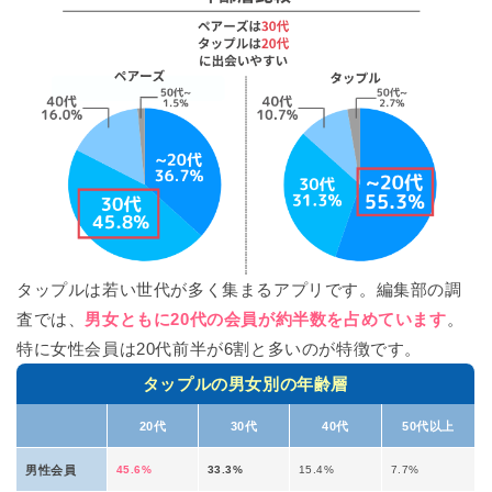
タップルは若い世代が多く集まるアプリです。編集部の調
査では、
男女ともに20代の会員が約半数を占めています
。
特に女性会員は20代前半が6割と多いのが特徴です。
タップルの男女別の年齢層
20代
30代
40代
50代以上
男性会員
45.6%
33.3%
15.4%
7.7%