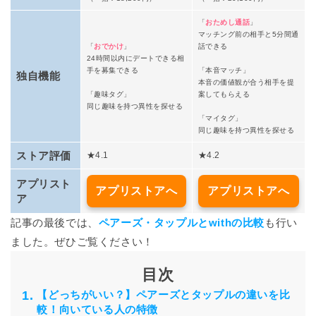
「
おためし通話
」
マッチング前の相手と5分間通
「
おでかけ
」
話できる
24時間以内にデートできる相
手を募集できる
「本音マッチ」
独自機能
本音の価値観が合う相手を提
「
趣味タグ
」
案してもらえる
同じ趣味を持つ異性を探せる
「マイタグ」
同じ趣味を持つ異性を探せる
ストア評価
★4.1
★4.2
アプリスト
アプリストアへ
アプリストアへ
ア
記事の最後では、
ペアーズ・タップルとwithの比較
も行い
ました。ぜひご覧ください！
目次
【どっちがいい？】ペアーズとタップルの違いを比
較！向いている人の特徴