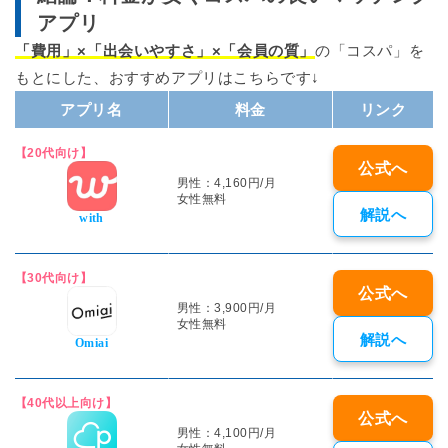
アプリ
「費用」×「出会いやすさ」×「会員の質」
の「コスパ」
を
もとにした、おすすめアプリはこちらです↓
アプリ名
料金
リンク
【20代向け】
公式へ
男性：4,160円/月
女性無料
解説へ
with
【30代向け】
公式へ
男性：3,900円/月
女性無料
解説へ
Omiai
【40代以上向け】
公式へ
男性：4,100円/月