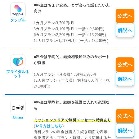
■料金はちょい安め。まず会って話したい人
向け
公式へ
タップル
1カ月プラン/3,700円/月
3カ月プラン/3,100円/月（一括：9,300円）
解説へ
6カ月プラン/2,200円/月（一括：13,200円）
12カ月プラン/1,517円/月（一括：18,200円）
■料金は平均的。結婚相談所並みのサポート
が特徴
公式へ
ブライダルネ
1カ月プラン（月会員）/月額3,980円
ット
解説へ
12カ月プラン（年会員）/月額2,000円（一括
24,000円）
■料金は平均的。結婚を視野に入れた恋活な
ら
公式へ
Omiai
ミッションクリアで無料メッセージ特典あり
(
やり方はこちら
)
解説へ
有料プランの料金は購入手続き画面で表示
※決済方法・プラン・時期により変動するた