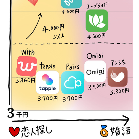
2025年9月18日
コスパ重視派におすすめアプリを新たに追加して紹介していま
す。
2025年9月18日
ペアーズのオプションの内容や購入可能ポイントの情報を更新し
ました
withのVIPオプション（身バレ防止モード付き）の月額料金を更新
しました（12ヶ月プランの料金が1,067円から1,508円に）
2025年9月3日
ページの一部をリニューアルしました。
2025年8月27日
タップルの機能に関する情報を更新しました。
2025年8月19日
ペアーズのキャンペーン終了に対応して文章を修正しました。