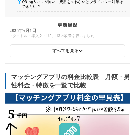
Q8. 知人バレが怖い…費用を払わないとプライバシー対策は
できない？
更新履歴
2026年6月1日
タイトル・導入文・H2、H3の改善を行いました
すべてを見る
2025年12月24日
タップルのキャンペーン情報を追加しました
2025年12月3日
マッチングアプリの料金比較表｜月額・男
ペアーズの累計会員数を2,000万人→2,500万人に変更
withの料金を3,960円→4,160円に変更
性料金・特徴を一覧で比較
ユーブライドの料金を4,300円→5,000円に変更
2025年11月12日
マッチングアプリ「tokimeco」の情報を追加しました。
2025年10月20日
マッチングアプリの料金早見表を更新しました。