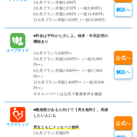
1カ月プラン/月額3,400円
3カ月プラン/月額2,933円（一括8,800円）
解説へ
6カ月プラン/月額2,466円（一括14,800円）
12カ月プラン/月額1,650円（一括19,800円）
■料金は平均から少し上。独身・年収証明の
機能あり
ユーブライド
1カ月プラン/5,000円〜
公式へ
3カ月プラン/月額3,600円〜（一括10,800
円〜）
6カ月プラン/月額2,966円〜（一括17,800
解説へ
円〜）
12カ月プラン/月額2,400円〜（一括28,800
円〜）
※キャンペーンは公式で最新条件を確認
■離婚歴がある人向けで【男女無料】。再婚
したい人にも
公式へ
マリマリッジ
男女ともにメッセージ無料
1カ月プラン/月額0円