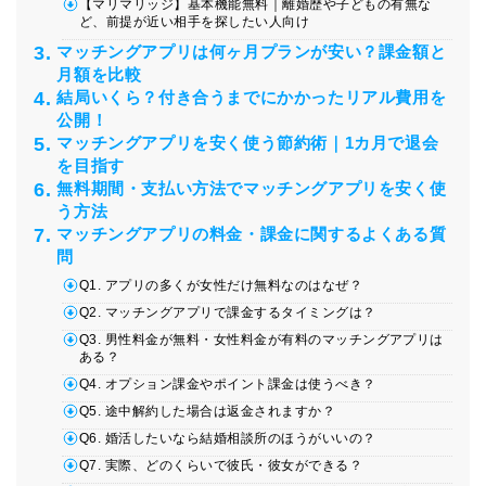
【マリマリッジ】基本機能無料｜離婚歴や子どもの有無な
ど、前提が近い相手を探したい人向け
マッチングアプリは何ヶ月プランが安い？課金額と
月額を比較
結局いくら？付き合うまでにかかったリアル費用を
公開！
マッチングアプリを安く使う節約術｜1カ月で退会
を目指す
無料期間・支払い方法でマッチングアプリを安く使
う方法
マッチングアプリの料金・課金に関するよくある質
問
Q1. アプリの多くが女性だけ無料なのはなぜ？
Q2. マッチングアプリで課金するタイミングは？
Q3. 男性料金が無料・女性料金が有料のマッチングアプリは
ある？
Q4. オプション課金やポイント課金は使うべき？
Q5. 途中解約した場合は返金されますか？
Q6. 婚活したいなら結婚相談所のほうがいいの？
Q7. 実際、どのくらいで彼氏・彼女ができる？