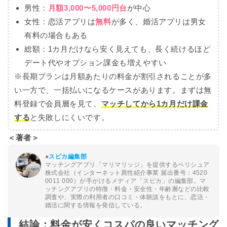
男性：
月額3,000〜5,000円台
が中心
女性：恋活アプリは
無料
が多く、婚活アプリは男女
有料の場合もある
総額：1カ月だけなら安く見えても、長く続けるほど
デート代やオプション課金も増えやすい
※
長期プランは月額あたりの料金が割引されることが多
い一方で、一括払いになるケースがあります。まずは無
料登録で会員層を見て、
マッチしてから1カ月だけ課金
する
と失敗しにくいです。
＜著者＞
●
スピカ編集部
マッチングアプリ「マリマリッジ」を提供するベリシュア
株式会社（インターネット異性紹介事業 届出番号：4520
0011 000）が手がけるメディア「スピカ」の編集部。マ
ッチングアプリの特徴・料金・安全性・年齢層などの比較
調査や、実際の利用者の口コミ・体験談をもとに、恋活・
婚活に関する情報を発信している。
結論：料金が安くコスパの良いマッチング