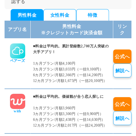
認する
男性料金
女性料金
特徴
男性料金
リン
アプリ名
※クレジットカード決済金額
ク
■料金は平均的。累計登録数2,700万人突破の
大手アプリ！
公式へ
ペアーズ
1カ月プラン/月額4,100円
3カ月プラン/月額3,033円（一括9,100円）
解説へ
6カ月プラン/月額2,366円（一括14,200円）
12カ月プラン/月額1,675円（一括20,100円）
■料金は平均的。価値観が合う恋人探しに
公式へ
1カ月プラン/月額3,960円
with
3カ月プラン/月額3,300円（一括9,900円）
解説へ
6カ月プラン/月額2,438円（一括14,630円）
12カ月プラン/月額2,017円（一括24,200円）