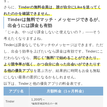
す。
さらに、
Tinderの無料会員は、誰が自分にLikeを送ってく
れたのかを確認できません。
Tinderは無料でマッチ・メッセージできるが、
出会うには課金も有効
「じゃあ、やっぱり課金しないと使えないの？」――そう
考えたくなりますよね。
Tinderは課金なしでもマッチやメッセージはできます。ただ
し、出会う効率を上げたいなら課金は有効です。Tinderにこ
だわらないなら、
同じく"無料"で始めることができたり、
より競争率が低く、かつ自分に合った出会いができたりす
る他の優良アプリ
を選ぶ方が、結果的に時間もお金も無駄
にしない最善の選択になるかもしれません。
以下は、Tinderと他の優良アプリの料金表です。
アプリ名
月額料金（1ヶ月料金）
1,200円～
Tinder
*編集部確認時点の一例