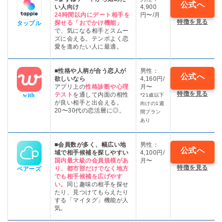
公式へ
い人向け
4,900
24時間以内にデート相手を
円〜/月
特徴を見る
探せる「おでかけ機能」
タップル
で、気になる相手とスムー
ズに会える。テンポよく恋
愛を進めたい人に最適。
■性格や人柄が合う恋人が
男性：
公式へ
欲しいなら
4,160円/
アプリ上の
性格診断や心理
月〜
特徴を見る
テスト
を通して内面の相性
with
*21歳以下
が良い相手と出会える。
向けの1週
20〜30代の恋活層に◎。
間プラン
あり
■会員数が多く、幅広い地
男性：
公式へ
域で相手候補を探しやすい
4,100円/
国内最大級の会員規模があ
月〜
特徴を見る
り、都市部だけでなく地方
ペアーズ
でも相手候補を広げやす
い。
同じ趣味の相手を探せ
たり、見つけてもらえたり
する「マイタグ」機能が人
気。