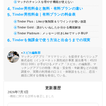
マッチのチャンスを増やす機能が使えない
Tinder男性料金と無料・有料プランの違い
Tinder男性料金｜有料プランの料金表
Tinder Plus：Likeが無制限＆リワインドが使い放題
Tinder Gold：誰がいいねしたか分かる機能解放
Tinder Platinum：メッセージ付きLikeでマッチ率UP
Tinderを無課金で使う方法と出会うまでの現実
●
スピカ編集部
マッチングアプリ「マリマリッジ」を提供するベリシュア
株式会社（インターネット異性紹介事業 届出番号：4520
0011 000）が手がけるメディア「スピカ」の編集部。マ
ッチングアプリの特徴・料金・安全性・年齢層などの比較
調査や、実際の利用者の口コミ・体験談をもとに、恋活・
婚活に関する情報を発信している。
更新履歴
2026年7月3日
機能に関する説明を修正しました