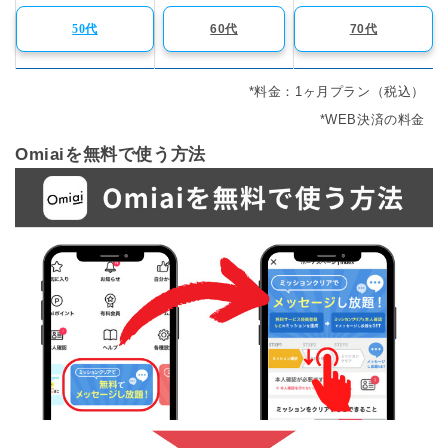
50代
60代
70代
*料金：1ヶ月プラン（税込）
*WEB決済の料金
Omiaiを無料で使う方法