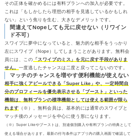
その正体を確かめるには有料プランへの加入が必要です。
これは「もしかしたら理想の相手を見逃しているかもしれ
ない」という焦りを生む、大きなデメリットです。
間違えてNopeしても元に戻せない（リワイン
ド不可）
スワイプに夢中になっていると、魅力的な相手をうっかり
左にスワイプ（Nope）してしまうことがあります。無料会
員には、この
「スワイプのミス」を元に戻す手段がありま
せん。
一度逃したチャンスは二度と戻ってこないのです。
マッチのチャンスを増やす便利機能が使えない
相手に強くアピールできる「Super Like」や、一定時間自
分のプロフィールを優先表示させる「ブースト」といった
機能は、無料プランの標準機能としては使える範囲が限ら
れます
（※）。無料会員は、基本的には通常のスワイプと
マッチ後のメッセージを中心に使う形になります。
（※）Super Likeやブーストは、別途個別購入や有料プランの特典として
使える場合があります。最新の付与条件はアプリ内の購入画面で確認して