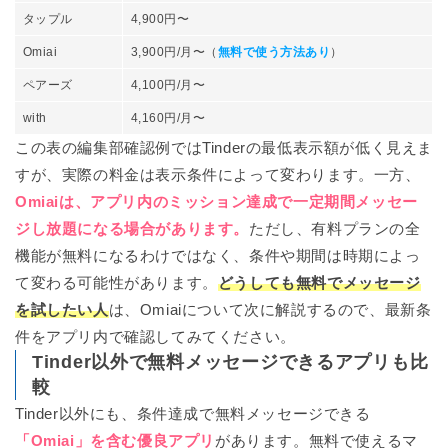
タップル
4,900円〜
Omiai
3,900円/月〜（
無料で使う方法あり
）
ペアーズ
4,100円/月〜
with
4,160円/月〜
この表の編集部確認例ではTinderの最低表示額が低く見えま
すが、実際の料金は表示条件によって変わります。一方、
Omiaiは、アプリ内のミッション達成で一定期間メッセー
ジし放題になる場合があります。
ただし、有料プランの全
機能が無料になるわけではなく、条件や期間は時期によっ
て変わる可能性があります。
どうしても無料でメッセージ
を試したい人
は、Omiaiについて次に解説するので、最新条
件をアプリ内で確認してみてください。
Tinder以外で無料メッセージできるアプリも比
較
Tinder以外にも、条件達成で無料メッセージできる
「Omiai」を含む優良アプリ
があります。無料で使えるマ