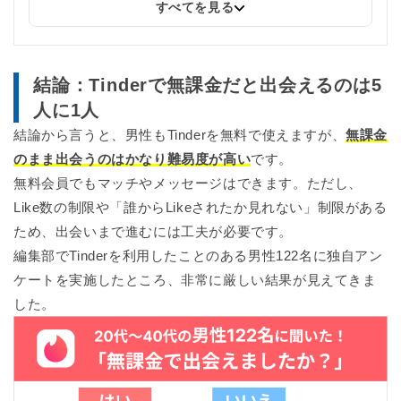
すべてを見る
2026年5月11日
会員数や料金等の情報を更新
2026年3月2日
結論：Tinderで無課金だと出会えるのは5
ビデオ通話機能の言及を削除しました。
人に1人
2025年12月24日
結論から言うと、男性もTinderを無料で使えますが、
無課金
タップルのキャンペーン情報を追加しました
のまま出会うのはかなり難易度が高い
です。
無料会員でもマッチやメッセージはできます。ただし、
2025年12月3日
Like数の制限や「誰からLikeされたか見れない」制限がある
withの料金を3,960円→4,160円に変更
ため、出会いまで進むには工夫が必要です。
2025年9月29日
編集部でTinderを利用したことのある男性122名に独自アン
Tinder無料会員ができること、できないことをまとめました
ケートを実施したところ、非常に厳しい結果が見えてきま
した。
2025年8月27日
タップルの機能に関する情報を更新しました
2025年8月21日
「タップル」「Omiai」「with」「ペアーズ」の解説を加えました