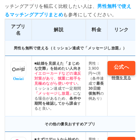
ッチングアプリを幅広く比較したい人は、
男性無料で使え
るマッチングアプリまとめ
も参考にしてください。
アプリ
解説
料金
リンク
名
男性も無料で使える（ミッション達成で「メッセージし放題」）
■結婚を見据えた「まじめ
男性：
公式へ
な交際」を始めたい人向き
3,900
イエローカードなどの違反
円〜/月
特徴を見る
対策があり、慎重に相手を
（条件達
Omiai
見極めながら使いやすい
。
成で
最長
ミッション達成で一定期間
30日前
「メッセージし放題」
にな
後無料
の
る場合があるため、
条件や
例あり）
期間を確認してから課金
す
ると良い。
その他の優良おすすめアプリ
■まずはデートから始めた
男性：