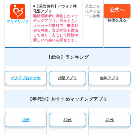
■【男女無料】バツイチ特
男女とも
公式へ
化型アプリ
にメッセ
離婚経験者に特化したマッ
ージ無料
特徴を見る
チングアプリ。
男女ともに
マリマリッジ
メッセージ無料
で、匿名利
用も可能。安全対策も徹底
しており、安心して再婚や
新しい出会いを探せます。
【総合】ランキング
マチアプおすすめ
婚活アプリ
無料アプリ
【年代別】おすすめマッチングアプリ
20代
30代
40代