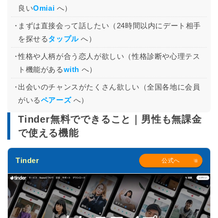
良い
Omiai
へ）
まずは直接会って話したい（24時間以内にデート相手
を探せる
タップル
へ）
性格や人柄が合う恋人が欲しい（性格診断や心理テス
ト機能がある
with
へ）
出会いのチャンスがたくさん欲しい（全国各地に会員
がいる
ペアーズ
へ）
Tinder無料でできること｜男性も無課金
で使える機能
Tinder
公式へ