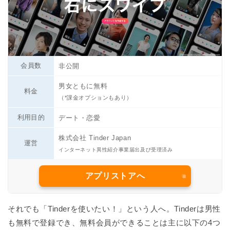
会員数
非公開
男女ともに無料
料金
（*課金オプションもあり）
利用目的
デート・恋愛
株式会社 Tinder Japan
運営
インターネット異性紹介事業届出及び受理済み
アプリストアへ
それでも「Tinderを使いたい！」という人へ。Tinderは男性
も無料で登録でき、無料会員ができることは主に以下の4つ