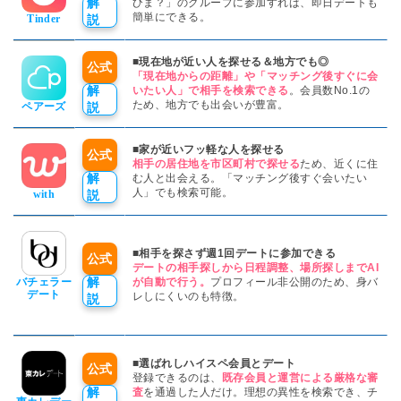
解
ひま？」のグループに参加すれば、即日デートも
タイトルと見出しを修正しました。
簡単にできる。
Tinder
説
■現在地が近い人を探せる＆地方でも◎
公式
「現在地からの距離」や「マッチング後すぐに会
解
いたい人」で相手を検索できる
。会員数No.1の
ため、地方でも出会いが豊富。
ペアーズ
説
■家が近いフッ軽な人を探せる
公式
相手の居住地を市区町村で探せる
ため、近くに住
解
む人と出会える。「マッチング後すぐ会いたい
人」でも検索可能。
with
説
■相手を探さず週1回デートに参加できる
公式
デートの相手探しから日程調整、場所探しまでAI
解
バチェラー
が自動で行う。
プロフィール非公開のため、身バ
デート
レしにくいのも特徴。
説
■選ばれしハイスペ会員とデート
公式
登録できるのは、
既存会員と運営による厳格な審
解
査
を通過した人だけ。理想の異性を検索でき、チ