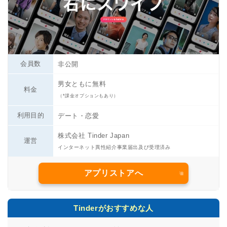
会員数
非公開
男女ともに無料
料金
（*課金オプションもあり）
利用目的
デート・恋愛
株式会社 Tinder Japan
運営
インターネット異性紹介事業届出及び受理済み
アプリストアへ
Tinderがおすすめな人