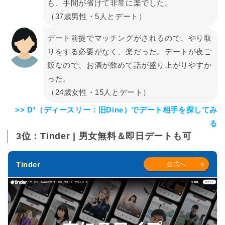
も、手間が省けて非常に楽でした。
（37歳男性・5人とデート）
デート前提でマッチングがされるので、やり取
りをする必要がなく、楽だった。デートが夜ご
飯なので、お酒が飲めて話が盛り上がりやすか
った。
（24歳女性・15人とデート）
>> D³（ディースリー：旧Dine）でデート相手を探してみ
る
3位：Tinder | 男女無料＆即日デートも可
Tinder
公式へ