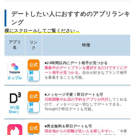
2026年2月27日
デートしたい人におすすめのアプリランキ
アンジュの会員数を150万人→180万人に変更しました。
ング
2026年1月27日
横にスクロールしてご覧ください→
Dineの名称をD³（ディースリー：旧Dine）に変更しました。
アプリ
リン
特徴
名
ク
2025年12月22日
タップルの利用料金を最新の金額に更新しました。
■24時間以内にデート相手が見つかる
公式
募集中のデートプランを選択するだけですぐにデ
2025年11月13日
解
ート相手が見つかる。
自分が好きなプランで相手
マッチングアプリ「tokimeco」の情報を追加しました。
を募集することも可能。
タップル
説
2025年8月21日
■メッセージ不要！即日デートも可
ページ内表示の一部を変更しました。
公式
日程調整やお店の予約をアプリが代行
してくれる
解
ので、メッセージは一切なしでデートできる。
D³(旧
Tonightで即日デートも可能。
説
2025年8月13日
Dine）
リンク先URLを1箇所修正しました
■男女無料＆即日デートも可
公式
現在地からの距離が近い人を探しやすい
。「今夜
2025年7月28日