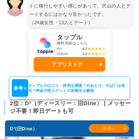
トに移行しやすい感じがあって、沢山の人とデ
ートするにはかなり良かったです。
（24歳女性・13人とデート）
タップル
無料登録はこちら
4.1
★★★★☆
iOS
3.4
★★★☆☆
Android
アプリストア
タップルの口コミ・評判を調査！やめとけ・やばいは本
参考
当？料金や恋人ゲットの攻略法も解説
2位：D³（ディースリー：旧Dine） | メッセー
ジ不要！即日デートも可
D³(旧Dine）
公式へ