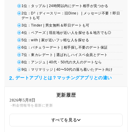
1位：タップル | 24時間以内にデート相手が見つかる
2位：D³（ディースリー：旧Dine） | メッセージ不要！即日
デートも可
3位：Tinder | 男女無料＆即日デートも可
4位：ペアーズ | 現在地が近い人を探せる＆地方でも◎
5位：with | 家が近いフッ軽な人を探せる
6位：バチェラーデート | 相手探し不要のデート保証
7位：東カレデート | 選ばれしハイスペ会員とデート
8位：アンジュ | 40代・50代の大人のデートなら
9位：マリマリッジ | 40〜50代の落ち着いたデート向け
デートアプリとは？マッチングアプリとの違い
更新履歴
2026年5月8日
料金情報等を最新に更新
すべてを見る
2026年3月9日
withの累計会員数を1,000万人から1,500万人へ変更しました。