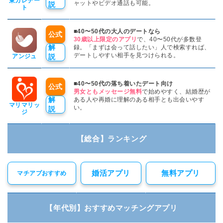
東カレデー
ャットやビデオ通話も可能。
説
ト
■40〜50代の大人のデートなら
公式
30歳以上限定のアプリ
で、40〜50代が多数登
解
録。「まずは会って話したい」人で検索すれば、
デートしやすい相手を見つけられる。
アンジュ
説
■40〜50代の落ち着いたデート向け
公式
男女ともメッセージ無料
で始めやすく、結婚歴が
解
ある人や再婚に理解のある相手とも出会いやす
マリマリッ
い。
説
ジ
【総合】ランキング
婚活アプリ
無料アプリ
マチアプおすすめ
【年代別】おすすめマッチングアプリ