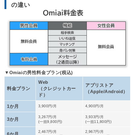
の違い
2025年12月22日
タップル利用料金を最新の金額に更新しました。
2025年12月3日
withの料金を3,960円→4,160円に変更
ユーブライドの料金を4,300円→5,000円に変更
2025年11月10日
内部リンクを修正しました。
▼Omiaiの男性料金プラン(税込)
2025年9月17日
Web
導入文にCTAを追加しました。
アプリストア
料金プラン
（クレジットカー
（Apple/Android）
ド）
2025年9月5日
マッチングアプリの料金比較表を更新しました
1か月
3,900円/月
4,900円/月
3,267円/月
3,933円/月
2025年8月27日
3か月
(一括9,800円)
(一括11,800円)
アプリの料金比較表を詳細にしました
2,467円/月
2,967円/月
6か月