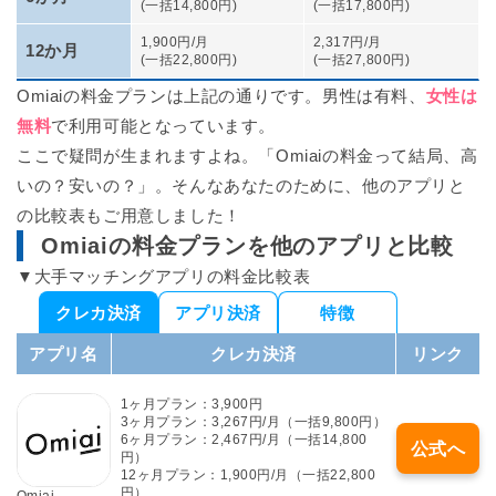
(一括14,800円)
(一括17,800円)
2025年8月18日
ペアーズとwithの月額料金を最新の金額に更新しました。
1,900円/月
2,317円/月
12か月
(一括22,800円)
(一括27,800円)
Omiaiの料金プランは上記の通りです。男性は有料、
女性は
無料
で利用可能となっています。
ここで疑問が生まれますよね。「Omiaiの料金って結局、高
いの？安いの？」。そんなあなたのために、他のアプリと
の比較表もご用意しました！
Omiaiの料金プランを他のアプリと比較
▼大手マッチングアプリの料金比較表
クレカ決済
アプリ決済
特徴
アプリ名
クレカ決済
リンク
1ヶ月プラン：3,900円
3ヶ月プラン：3,267円/月（一括9,800円）
6ヶ月プラン：2,467円/月（一括14,800
公式へ
円）
12ヶ月プラン：1,900円/月（一括22,800
円）