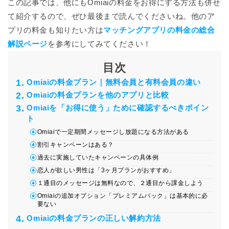
この記事では、他にもOmiaiの料金をお得にする方法も併せ
て紹介するので、ぜひ最後まで読んでくださいね。他のア
プリの料金も知りたい方は
マッチングアプリの料金の総合
解説ページ
を参考にしてみてください！
目次
Omiaiの料金プラン｜無料会員と有料会員の違い
Omiaiの料金プランを他のアプリと比較
Omiaiを「お得に使う」ために確認するべきポイン
ト
Omiaiで一定期間メッセージし放題になる方法がある
割引キャンペーンはある？
過去に実施していたキャンペーンの具体例
恋人が欲しい男性は「3ヶ月プランがおすすめ」
１通目のメッセージは無料なので、２通目から課金しよう
Omiaiの追加オプション「プレミアムパック」は基本的に必
要ない
Omiaiの料金プランの正しい解約方法