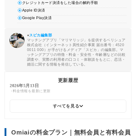
クレジットカード決済をした場合の解約手順
Apple ID決済
Google Play決済
●
スピカ編集部
マッチングアプリ「マリマリッジ」を提供するベリシュア
株式会社（インターネット異性紹介事業 届出番号：4520
0011 000）が手がけるメディア「スピカ」の編集部。マ
ッチングアプリの特徴・料金・安全性・年齢層などの比較
調査や、実際の利用者の口コミ・体験談をもとに、恋活・
婚活に関する情報を発信している。
更新履歴
2026年5月13日
料金情報を最新に更新
すべてを見る
2026年3月4日
クレカ決済の解約手順を更新しました。
2026年1月26日
Omiaiの料金プラン｜無料会員と有料会員
altタグを設定しました。