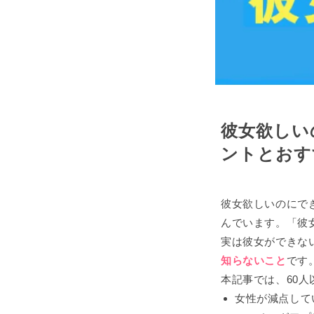
彼女欲しい
ントとおす
彼女欲しいのにで
んでいます。「彼
実は彼女ができな
知らないこと
です
本記事では、60
女性が減点して