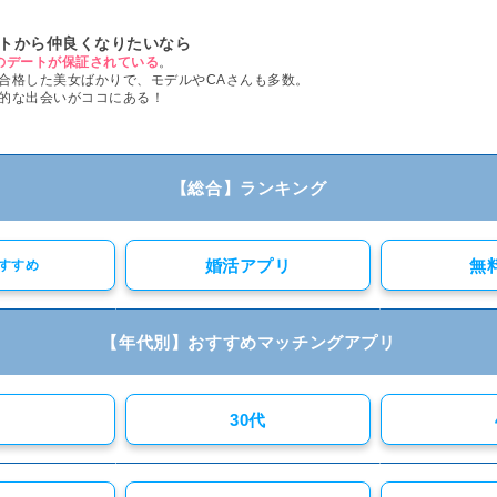
ートから仲良くなりたいなら
のデートが保証されている
。
合格した美女ばかりで、モデルやCAさんも多数。
的な出会いがココにある！
【総合】ランキング
婚活アプリ
無
すすめ
【年代別】おすすめマッチングアプリ
30代