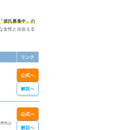
「彼氏募集中」の
な女性と出会える
リンク
公式へ
解説へ
公式へ
の男性は
解説へ