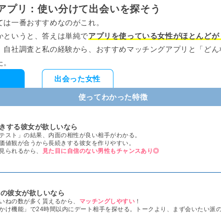
アプリ：使い分けて出会いを探そう
の候補を変更しました
ては一番おすすめなのがこれ。
かというと、答えは単純で
アプリを使っている女性がほとんどが
関する情報を更新しました。
、自社調査と私の経験から、おすすめマッチングアプリと「どん
た。
した男性100人のアンケート結果を追加し、内容を更新しました
出会った女性
使ってわかった特徴
ました
続きする彼女が欲しいなら
テスト」の結果、内面の相性が良い相手がわかる。
画像を追加しました
価値観が合うから長続きする彼女を作りやすい。
見られるから、
見た目に自信のない男性もチャンスあり◎
0代の彼女が欲しいなら
いねの数が多く貰えるから、
マッチングしやすい
！
かけ機能」で24時間以内にデート相手を探せる。トークより、まず会いたい派