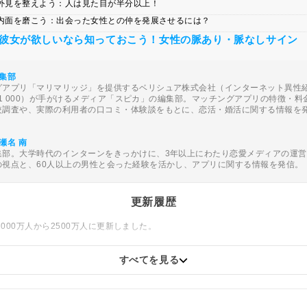
外見を整えよう：人は見た目が半分以上！
内面を磨こう：出会った女性との仲を発展させるには？
彼女が欲しいなら知っておこう！女性の脈あり・脈なしサイン
集部
グアプリ「マリマリッジ」を提供するベリシュア株式会社（インターネット異性紹
0011 000）が手がけるメディア「スピカ」の編集部。マッチングアプリの特徴・
較調査や、実際の利用者の口コミ・体験談をもとに、恋活・婚活に関する情報を
瀬名 南
集部。大学時代のインターンをきっかけに、3年以上にわたり恋愛メディアの運営
の視点と、60人以上の男性と会った経験を活かし、アプリに関する情報を発信。
更新履歴
000万人から2500万人に更新しました。
すべてを見る
の場に関する表記を修正しました