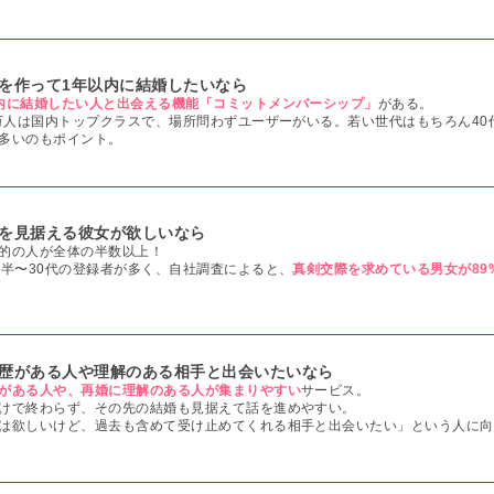
女を作って1年以内に結婚したいなら
内に結婚したい人と出会える機能「コミットメンバーシップ」
がある。
0万人は国内トップクラスで、場所問わずユーザーがいる。若い世代はもちろん40
多いのもポイント。
来を見据える彼女が欲しいなら
的の人が全体の半数以上！
後半〜30代の登録者が多く、自社調査によると、
真剣交際を求めている男女が89
婚歴がある人や理解のある相手と出会いたいなら
がある人や、再婚に理解のある人が集まりやすい
サービス。
けで終わらず、その先の結婚も見据えて話を進めやすい。
は欲しいけど、過去も含めて受け止めてくれる相手と出会いたい」という人に向