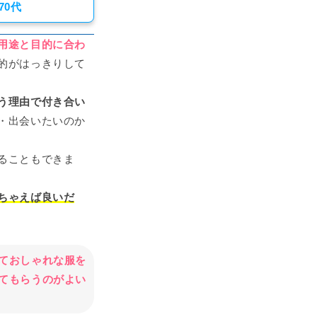
70代
用途と目的に合わ
的がはっきりして
う理由で付き合い
・出会いたいのか
ることもできま
ちゃえば良いだ
ておしゃれな服を
てもらうのがよい